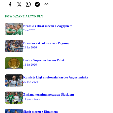
POWIĄZANE ARTYKUŁY
Bramki i skrót meczu z Zagłębiem
2 sie 2026
Bramka i skrót meczu z Pogonią
24 lip 2026
Lech z Superpucharem Polski
16 lip 2026
Komisja Ligi anulowała kartkę Augustyniaka
29 kwi 2026
Zmiana terminu meczu ze Śląskiem
11 godz. temu
Skrót meczu z Dinamem