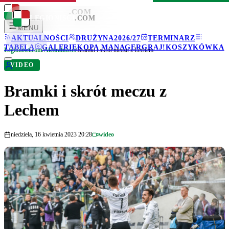
LEGIONISCI
.COM
LEGIONISCI
.COM
MENU
AKTUALNOŚCI
DRUŻYNA
2026/27
TERMINARZ
TABELA
GALERIE
KOPA MANAGER
GRAJ!
KOSZYKÓWKA
Legionisci.com
/
Aktualności
/
Bramki i skrót meczu z Lechem
VIDEO
Bramki i skrót meczu z
Lechem
niedziela, 16 kwietnia 2023 20:28
wideo