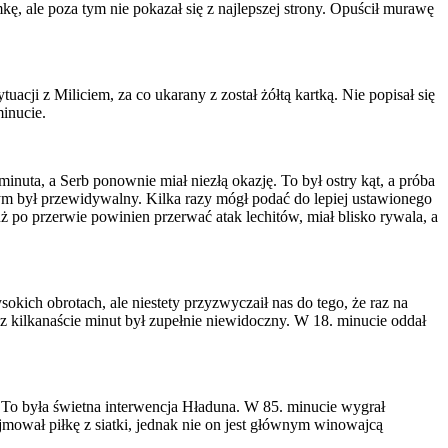
kę, ale poza tym nie pokazał się z najlepszej strony. Opuścił murawę
acji z Miliciem, za co ukarany z został żółtą kartką. Nie popisał się
inucie.
inuta, a Serb ponownie miał niezłą okazję. To był ostry kąt, a próba
rym był przewidywalny. Kilka razy mógł podać do lepiej ustawionego
Tuż po przerwie powinien przerwać atak lechitów, miał blisko rywala, a
kich obrotach, ale niestety przyzwyczaił nas do tego, że raz na
ez kilkanaście minut był zupełnie niewidoczny. W 18. minucie oddał
. To była świetna interwencja Hładuna. W 85. minucie wygrał
mował piłkę z siatki, jednak nie on jest głównym winowajcą