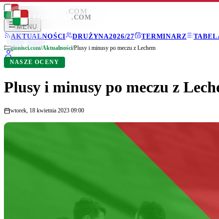
LEGIONISCI
.COM
LEGIONISCI
.COM
MENU
AKTUALNOŚCI
DRUŻYNA
2026/27
TERMINARZ
TABEL
Legionisci.com
/
Aktualności
/
Plusy i minusy po meczu z Lechem
NASZE OCENY
Plusy i minusy po meczu z Lec
wtorek, 18 kwietnia 2023 09:00