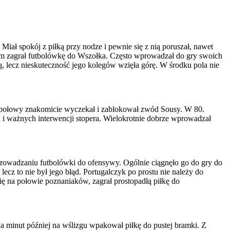
iał spokój z piłką przy nodze i pewnie się z nią poruszał, nawet
em zagrał futbolówkę do Wszołka. Często wprowadzał do gry swoich
, lecz nieskuteczność jego kolegów wzięła górę. W środku pola nie
j połowy znakomicie wyczekał i zablokował zwód Sousy. W 80.
h i ważnych interwencji stopera. Wielokrotnie dobrze wprowadzał
wprowadzaniu futbolówki do ofensywy. Ogólnie ciągnęło go do gry do
ecz to nie był jego błąd. Portugalczyk po prostu nie należy do
ę na połowie poznaniaków, zagrał prostopadłą piłkę do
ilka minut później na wślizgu wpakował piłkę do pustej bramki. Z