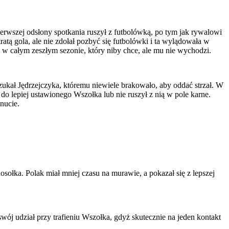
ierwszej odsłony spotkania ruszył z futbolówką, po tym jak rywalowi
ratą gola, ale nie zdołał pozbyć się futbolówki i ta wylądowała w
y w całym zeszłym sezonie, który niby chce, ale mu nie wychodzi.
szukał Jędrzejczyka, któremu niewiele brakowało, aby oddać strzał. W
 do lepiej ustawionego Wszołka lub nie ruszył z nią w pole karne.
nucie.
osołka. Polak miał mniej czasu na murawie, a pokazał się z lepszej
ój udział przy trafieniu Wszołka, gdyż skutecznie na jeden kontakt