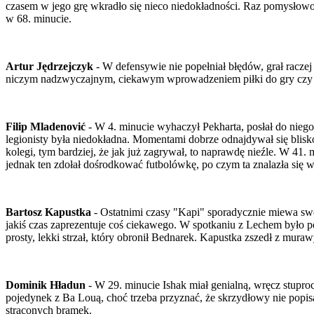
czasem w jego grę wkradło się nieco niedokładności. Raz pomysłowo ch
w 68. minucie.
Artur Jędrzejczyk
- W defensywie nie popełniał błędów, grał raczej 
niczym nadzwyczajnym, ciekawym wprowadzeniem piłki do gry czy kl
Filip Mladenović
- W 4. minucie wyhaczył Pekharta, posłał do niego 
legionisty była niedokładna. Momentami dobrze odnajdywał się blisk
kolegi, tym bardziej, że jak już zagrywał, to naprawdę nieźle. W 41. 
jednak ten zdołał dośrodkować futbolówkę, po czym ta znalazła się 
Bartosz Kapustka
- Ostatnimi czasy "Kapi" sporadycznie miewa swoj
jakiś czas zaprezentuje coś ciekawego. W spotkaniu z Lechem było po
prosty, lekki strzał, który obronił Bednarek. Kapustka zszedł z mura
Dominik Hładun
- W 29. minucie Ishak miał genialną, wręcz stupro
pojedynek z Ba Louą, choć trzeba przyznać, że skrzydłowy nie popis
straconych bramek.