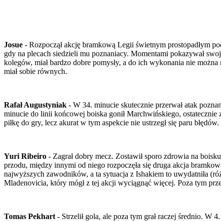
Josue
- Rozpoczął akcję bramkową Legii świetnym prostopadłym podan
gdy na plecach siedzieli mu poznaniacy. Momentami pokazywał swoj
kolegów, miał bardzo dobre pomysły, a do ich wykonania nie można m
miał sobie równych.
Rafał Augustyniak
- W 34. minucie skutecznie przerwał atak pozn
minucie do linii końcowej boiska gonił Marchwińskiego, ostatecznie 
piłkę do gry, lecz akurat w tym aspekcie nie ustrzegł się paru błędów.
Yuri Ribeiro
- Zagrał dobry mecz. Zostawił sporo zdrowia na boisk
przodu, między innymi od niego rozpoczęła się druga akcja bramkowa l
najwyższych zawodników, a ta sytuacja z Ishakiem to uwydatniła (ró
Mladenovicia, który mógł z tej akcji wyciągnąć więcej. Poza tym pr
Tomas Pekhart
- Strzelił gola, ale poza tym grał raczej średnio. W