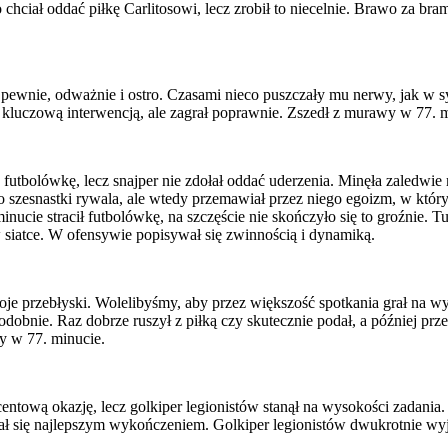
ciał oddać piłkę Carlitosowi, lecz zrobił to niecelnie. Brawo za bram
pewnie, odważnie i ostro. Czasami nieco puszczały mu nerwy, jak w sytu
uczową interwencją, ale zagrał poprawnie. Zszedł z murawy w 77. m
futbolówkę, lecz snajper nie zdołał oddać uderzenia. Minęła zaledwie m
o szesnastki rywala, ale wtedy przemawiał przez niego egoizm, w któ
minucie stracił futbolówkę, na szczęście nie skończyło się to groźnie. 
w siatce. W ofensywie popisywał się zwinnością i dynamiką.
e przebłyski. Wolelibyśmy, aby przez większość spotkania grał na wyso
dobnie. Raz dobrze ruszył z piłką czy skutecznie podał, a później prz
wy w 77. minucie.
centową okazję, lecz golkiper legionistów stanął na wysokości zadania
ał się najlepszym wykończeniem. Golkiper legionistów dwukrotnie wyj