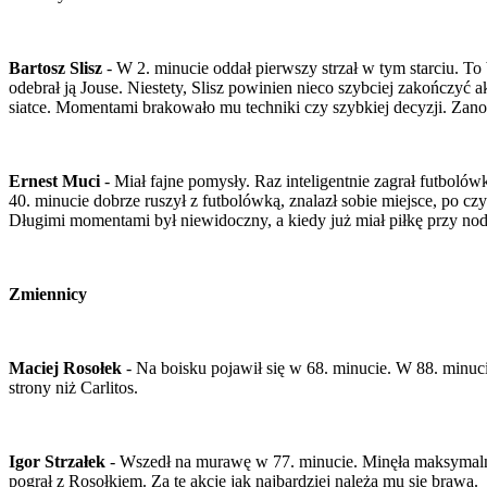
Bartosz Slisz
- W 2. minucie oddał pierwszy strzał w tym starciu. T
odebrał ją Jouse. Niestety, Slisz powinien nieco szybciej zakończyć a
siatce. Momentami brakowało mu techniki czy szybkiej decyzji. Zanot
Ernest Muci
- Miał fajne pomysły. Raz inteligentnie zagrał futboló
40. minucie dobrze ruszył z futbolówką, znalazł sobie miejsce, po czy
Długimi momentami był niewidoczny, a kiedy już miał piłkę przy nod
Zmiennicy
Maciej Rosołek
- Na boisku pojawił się w 68. minucie. W 88. minuci
strony niż Carlitos.
Igor Strzałek
- Wszedł na murawę w 77. minucie. Minęła maksymalnie 
pograł z Rosołkiem. Za tę akcję jak najbardziej należą mu się brawa.