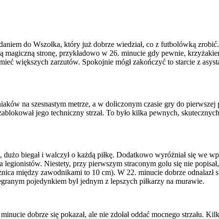
iem do Wszołka, który już dobrze wiedział, co z futbolówką zrobić. M
ą magiczną stronę, przykładowo w 26. minucie gdy pewnie, krzyżaki
ieć większych zarzutów. Spokojnie mógł zakończyć to starcie z asystą
aniaków na szesnastym metrze, a w doliczonym czasie gry do pierwsze
zablokował jego techniczny strzał. To było kilka pewnych, skutecznyc
u, dużo biegał i walczył o każdą piłkę. Dodatkowo wyróżniał się we 
egionistów. Niestety, przy pierwszym straconym golu się nie popisał, l
żnica między zawodnikami to 10 cm). W 22. minucie dobrze odnalazł si
zegranym pojedynkiem był jednym z lepszych piłkarzy na murawie.
 4. minucie dobrze się pokazał, ale nie zdołał oddać mocnego strzału. K