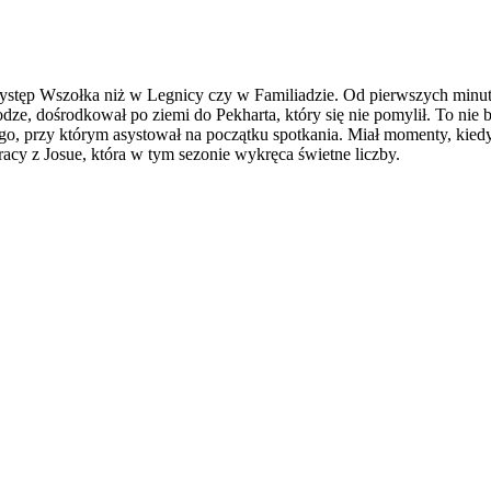
 występ Wszołka niż w Legnicy czy w Familiadzie. Od pierwszych minut 
odze, dośrodkował po ziemi do Pekharta, który się nie pomylił. To ni
ego, przy którym asystował na początku spotkania. Miał momenty, kiedy
racy z Josue, która w tym sezonie wykręca świetne liczby.