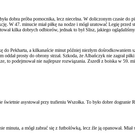
o była dobra próba pomocnika, lecz niecelna. W doliczonym czasie do p
kcję. W 47. minucie miał piłkę na nodze i mógł uratować Legię przed st
ował kilka dobrych odbiorów, jednak to był Slisz, jakiego oglądaliśm
wkę do Pekharta, a kilkanaście minut później niezłym dośrodkowaniem 
m oddał prosty do obrony strzał. Szkoda, że Albańczyk nie zagrał piłki
ze, to podejmował nie najlepsze rozwiązania. Zszedł z boiska w 59. mi
e świetnie asystował przy trafieniu Wszołka. To było dobre dogranie R
minuta, a mógł zabrać się z futbolówką, lecz źle ją opanował. Miał sw