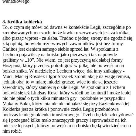
wahadłowego.
8. Krótka kołderka
To, o czym się mówi od dawna w kontekście Legii, szczególnie po
zremisowanych meczach, to że ławka rezerwowych jest za krótka,
albo pisząc wprost - za słaba. Trudno z jednej strony nie zgodzić się
z tą opinią, bo wielu rezerwowych zawodników jest bez formy.
Carlitos jest cieniem samego siebie sprzed lat. W spotkaniu z
Lechem pojawił się na boisku jako pierwszy i tak naprawdę
graliśmy w „10”. Nie wiem, co jest przyczyną tak słabej formy
Hiszpana, który przecież potrafi grać w piłkę, ale po wejściu na
boisko znika. W niedzielę z Lechem więcej dał inny znikający -
Muci. Maciej Rosołek i Igor Strzałek zrobili akcję na wagę remisu,
jednak obaj to w miarę młodzi gracze, więc to nie są jeszcze
zawodnicy, którzy stanowią o sile Legii. W spotkaniu z Lechem
pojawił się też Lindsay Rose, który wrócił po kontuzji i może lepiej
nic nie pisać o tych kilku minutach gry - podobnie w przypadku
Makany Baku, który totalnie nie odnalazł się przy Łazienkowskiej.
Kołderka jest za krótka i ponownie czeka Legię przebudowa
podczas letniego okienka transferowego. Trzeba będzie zdecydować
się i pożegnać kilku mało znaczących graczy i sprowadzić na ich
miejsce lepszych, którzy po wejściu na boisko będą wiedzieć co na
nim robić.