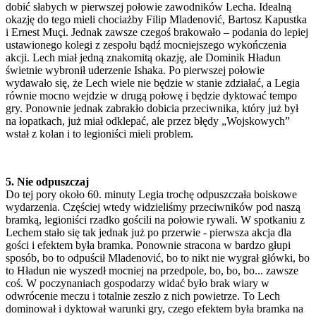
dobić słabych w pierwszej połowie zawodników Lecha. Idealną
okazję do tego mieli chociażby Filip Mladenović, Bartosz Kapustka
i Ernest Muçi. Jednak zawsze czegoś brakowało – podania do lepiej
ustawionego kolegi z zespołu bądź mocniejszego wykończenia
akcji. Lech miał jedną znakomitą okazję, ale Dominik Hładun
świetnie wybronił uderzenie Ishaka. Po pierwszej połowie
wydawało się, że Lech wiele nie będzie w stanie zdziałać, a Legia
równie mocno wejdzie w drugą połowę i będzie dyktować tempo
gry. Ponownie jednak zabrakło dobicia przeciwnika, który już był
na łopatkach, już miał odklepać, ale przez błędy „Wojskowych”
wstał z kolan i to legioniści mieli problem.
5. Nie odpuszczaj
Do tej pory około 60. minuty Legia trochę odpuszczała boiskowe
wydarzenia. Częściej wtedy widzieliśmy przeciwników pod naszą
bramką, legioniści rzadko gościli na połowie rywali. W spotkaniu z
Lechem stało się tak jednak już po przerwie - pierwsza akcja dla
gości i efektem była bramka. Ponownie stracona w bardzo głupi
sposób, bo to odpuścił Mladenović, bo to nikt nie wygrał główki, bo
to Hładun nie wyszedł mocniej na przedpole, bo, bo, bo... zawsze
coś. W poczynaniach gospodarzy widać było brak wiary w
odwrócenie meczu i totalnie zeszło z nich powietrze. To Lech
dominował i dyktował warunki gry, czego efektem była bramka na