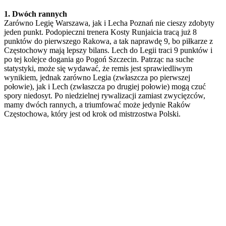
1. Dwóch rannych
Zarówno Legię Warszawa, jak i Lecha Poznań nie cieszy zdobyty
jeden punkt. Podopieczni trenera Kosty Runjaicia tracą już 8
punktów do pierwszego Rakowa, a tak naprawdę 9, bo piłkarze z
Częstochowy mają lepszy bilans. Lech do Legii traci 9 punktów i
po tej kolejce dogania go Pogoń Szczecin. Patrząc na suche
statystyki, może się wydawać, że remis jest sprawiedliwym
wynikiem, jednak zarówno Legia (zwłaszcza po pierwszej
połowie), jak i Lech (zwłaszcza po drugiej połowie) mogą czuć
spory niedosyt. Po niedzielnej rywalizacji zamiast zwycięzców,
mamy dwóch rannych, a triumfować może jedynie Raków
Częstochowa, który jest od krok od mistrzostwa Polski.