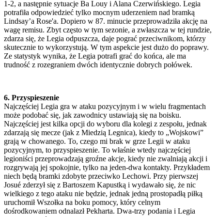
1-2, a następnie sytuacje Ba Louy i Alana Czerwińskiego. Legia
potrafiła odpowiedzieć tylko mocnym uderzeniem nad bramką
Lindsay’a Rose'a. Dopiero w 87. minucie przeprowadziła akcję na
wagę remisu. Zbyt często w tym sezonie, a zwłaszcza w tej rundzie,
zdarza się, że Legia odpuszcza, daje pograć przeciwnikom, którzy
skutecznie to wykorzystują. W tym aspekcie jest dużo do poprawy.
Ze statystyk wynika, że Legia potrafi grać do końca, ale ma
trudność z rozegraniem dwóch identycznie dobrych połówek.
6. Przyspieszenie
Najczęściej Legia gra w ataku pozycyjnym i w wielu fragmentach
może podobać się, jak zawodnicy ustawiają się na boisku.
Najczęściej jest kilka opcji do wyboru dla kolegi z zespołu, jednak
zdarzają się mecze (jak z Miedzią Legnica), kiedy to „Wojskowi”
grają w chowanego. To, czego mi brak w grze Legii w ataku
pozycyjnym, to przyspieszenie. To właśnie wtedy najczęściej
legioniści przeprowadzają groźne akcje, kiedy nie zwalniają akcji i
rozgrywają jej spokojnie, tylko na jeden-dwa kontakty. Przykładem
niech będą bramki zdobyte przeciwko Lechowi. Przy pierwszej
Josué zderzył się z Bartoszem Kapustką i wydawało się, że nic
wielkiego z tego ataku nie będzie, jednak jedną prostopadłą piłką
uruchomił Wszołka na boku pomocy, który celnym
dośrodkowaniem odnalazł Pekharta. Dwa-trzy podania i Legia