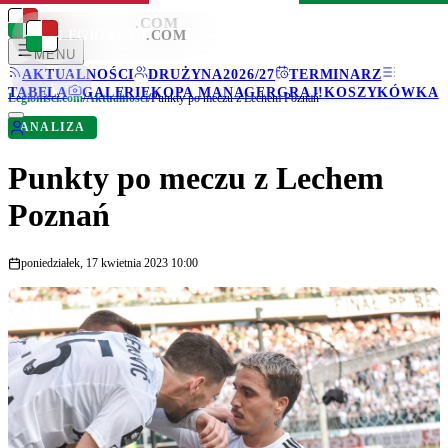
LEGIONISCI
.COM
LEGIONISCI
.COM
MENU
AKTUALNOŚCI
DRUŻYNA
2026/27
TERMINARZ
TABELA
GALERIE
KOPA MANAGER
GRAJ!
KOSZYKÓWKA
Legionisci.com
/
Aktualności
/
Punkty po meczu z Lechem Poznań
ANALIZA
Punkty po meczu z Lechem
Poznań
poniedziałek, 17 kwietnia 2023 10:00