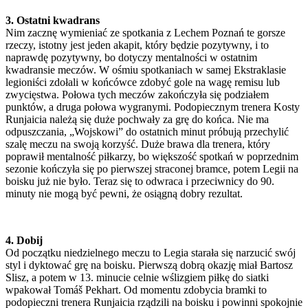
3. Ostatni kwadrans
Nim zacznę wymieniać ze spotkania z Lechem Poznań te gorsze
rzeczy, istotny jest jeden akapit, który będzie pozytywny, i to
naprawdę pozytywny, bo dotyczy mentalności w ostatnim
kwadransie meczów. W ośmiu spotkaniach w samej Ekstraklasie
legioniści zdołali w końcówce zdobyć gole na wagę remisu lub
zwycięstwa. Połowa tych meczów zakończyła się podziałem
punktów, a druga połowa wygranymi. Podopiecznym trenera Kosty
Runjaicia należą się duże pochwały za grę do końca. Nie ma
odpuszczania, „Wojskowi” do ostatnich minut próbują przechylić
szalę meczu na swoją korzyść. Duże brawa dla trenera, który
poprawił mentalność piłkarzy, bo większość spotkań w poprzednim
sezonie kończyła się po pierwszej straconej bramce, potem Legii na
boisku już nie było. Teraz się to odwraca i przeciwnicy do 90.
minuty nie mogą być pewni, że osiągną dobry rezultat.
4. Dobij
Od początku niedzielnego meczu to Legia starała się narzucić swój
styl i dyktować grę na boisku. Pierwszą dobrą okazję miał Bartosz
Slisz, a potem w 13. minucie celnie wślizgiem piłkę do siatki
wpakował Tomáš Pekhart. Od momentu zdobycia bramki to
podopieczni trenera Runjaicia rządzili na boisku i powinni spokojnie