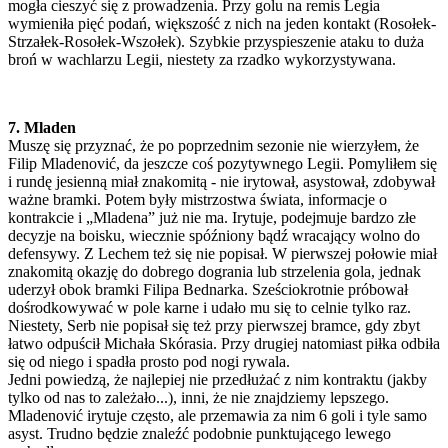
mogła cieszyć się z prowadzenia. Przy golu na remis Legia
wymieniła pięć podań, większość z nich na jeden kontakt (Rosołek-
Strzałek-Rosołek-Wszołek). Szybkie przyspieszenie ataku to duża
broń w wachlarzu Legii, niestety za rzadko wykorzystywana.
7. Mladen
Muszę się przyznać, że po poprzednim sezonie nie wierzyłem, że
Filip Mladenović, da jeszcze coś pozytywnego Legii. Pomyliłem się
i rundę jesienną miał znakomitą - nie irytował, asystował, zdobywał
ważne bramki. Potem były mistrzostwa świata, informacje o
kontrakcie i „Mladena” już nie ma. Irytuje, podejmuje bardzo złe
decyzje na boisku, wiecznie spóźniony bądź wracający wolno do
defensywy. Z Lechem też się nie popisał. W pierwszej połowie miał
znakomitą okazję do dobrego dogrania lub strzelenia gola, jednak
uderzył obok bramki Filipa Bednarka. Sześciokrotnie próbował
dośrodkowywać w pole karne i udało mu się to celnie tylko raz.
Niestety, Serb nie popisał się też przy pierwszej bramce, gdy zbyt
łatwo odpuścił Michała Skórasia. Przy drugiej natomiast piłka odbiła
się od niego i spadła prosto pod nogi rywala.
Jedni powiedzą, że najlepiej nie przedłużać z nim kontraktu (jakby
tylko od nas to zależało...), inni, że nie znajdziemy lepszego.
Mladenović irytuje często, ale przemawia za nim 6 goli i tyle samo
asyst. Trudno będzie znaleźć podobnie punktującego lewego