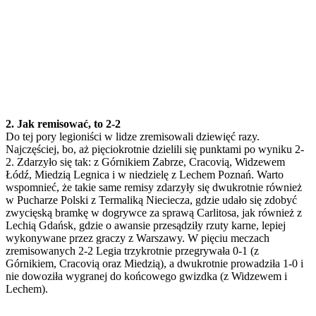
2. Jak remisować, to 2-2
Do tej pory legioniści w lidze zremisowali dziewięć razy.
Najczęściej, bo, aż pięciokrotnie dzielili się punktami po wyniku 2-
2. Zdarzyło się tak: z Górnikiem Zabrze, Cracovią, Widzewem
Łódź, Miedzią Legnica i w niedzielę z Lechem Poznań. Warto
wspomnieć, że takie same remisy zdarzyły się dwukrotnie również
w Pucharze Polski z Termaliką Nieciecza, gdzie udało się zdobyć
zwycięską bramkę w dogrywce za sprawą Carlitosa, jak również z
Lechią Gdańsk, gdzie o awansie przesądziły rzuty karne, lepiej
wykonywane przez graczy z Warszawy. W pięciu meczach
zremisowanych 2-2 Legia trzykrotnie przegrywała 0-1 (z
Górnikiem, Cracovią oraz Miedzią), a dwukrotnie prowadziła 1-0 i
nie dowoziła wygranej do końcowego gwizdka (z Widzewem i
Lechem).