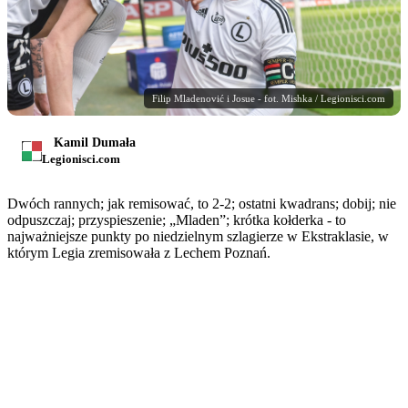
Filip Mladenović i Josue - fot. Mishka / Legionisci.com
Kamil Dumała
Legionisci.com
Dwóch rannych; jak remisować, to 2-2; ostatni kwadrans; dobij; nie
odpuszczaj; przyspieszenie; „Mladen”; krótka kołderka - to
najważniejsze punkty po niedzielnym szlagierze w Ekstraklasie, w
którym Legia zremisowała z Lechem Poznań.