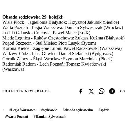
Obsada sędziowska 29. kolejki:
Wisła Płock - Jagiellonia Białystok: Krzysztof Jakubik (Siedlce)
Warta Poznań - Legia Warszawa: Damian Sylwestrzak (Wrocław)
Lechia Gdańsk - Cracovia: Paweł Malec (Łódź)
Miedź Legnica - Raków Częstochowa: Łukasz Kuźma (Białystok)
Pogoń Szczecin - Stal Mielec: Piotr Lasyk (Bytom)
Korona Kielce - Zagłębie Lubin: Paweł Raczkowski (Warszawa)
Widzew Łódź - Piast Gliwice: Daniel Stefański (Bydgoszcz)
Górnik Zabrze - Śląsk Wrocław: Szymon Marciniak (Płock)
Radomiak Radom - Lech Poznań: Tomasz Kwiatkowski
(Warszawa)
PODAJ TEN NEWS DALEJ:
#
Legia Warszawa
#
sędziowie
#
obsada sędziowska
#
sędzia
#
Warta Poznań
#
Damian Sylwestrzak