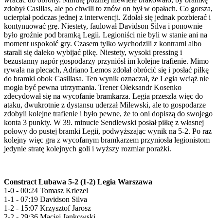
zdobył Casillas, ale po chwili to znów on był w opałach. Co gorsza,
ucierpiał podczas jednej z interwencji. Zdołał się jednak pozbierać i
kontynuować grę. Niestety, faulował Davidson Silva i ponownie
było groźnie pod bramką Legii. Legioniści nie byli w stanie ani na
moment uspokoić gry. Czasem tylko wychodzili z kontrami albo
starali się daleko wybijać pikę. Niestety, wysoki pressing i
bezustanny napór gospodarzy przyniósł im kolejne trafienie. Mimo
rywala na plecach, Adriano Lemos zdołał obrócić się i posłać piłkę
do bramki obok Casillasa. Ten wynik oznaczał, że Legia wciąż nie
mogła być pewna utrzymania. Trener Ołeksandr Kosenko
zdecydował się na wycofanie bramkarza. Legia przeszła więc do
ataku, dwukrotnie z dystansu uderzał Milewski, ale to gospodarze
zdobyli kolejne trafienie i było pewne, że to oni dopiszą do swojego
konta 3 punkty. W 39. minucie Sendlewski posłał piłkę z własnej
połowy do pustej bramki Legii, podwyższając wynik na 5-2. Po raz
kolejny więc gra z wycofanym bramkarzem przyniosła legionistom
jedynie stratę kolejnych goli i wyższy rozmiar porażki.
Constract Lubawa 5-2 (1-2) Legia Warszawa
1-0 - 00:24 Tomasz Kriezel
1-1 - 07:19 Davidson Silva
1-2 - 15:07 Krzysztof Jarosz
2-2 - 29:36 Maciej Jankowski