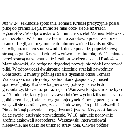
Już w 24. sekundzie spotkania Tomasz Kriezel precyzyjnie posłał
piłkę do bramki Legii, mimo że miał obok siebie aż trzech
legionistów. W odpowiedzi w 5. minucie strzelał Mariusz Milewski,
ale niecelnie. W 7. minucie Pedrinho zanotował przechwyt przed
bramką Legii, ale przytomnie do obrony wrócił Davidson Silva.
Chwilę później ten sam zawodnik dostał podanie, popędził lewą
stroną, ograł Kriezela i zdobył wyrównującą bramkę. W 11. minucie
przed szansą na zapewnienie Legii prowadzenia stanął Radosław
Marcinkowski, ale będąc na dogodnej pozycji nie zdołał opanować
piłki. W odpowiedzi dwukrotnie niecelnie strzelali zawodnicy
Constractu. 2 minuty później strzał z dystansu oddał Tomasz
Warszawski, na tyle dobry, że bramkarz gospodarzy musiał
sparować piłkę. Końcówka pierwszej połowy należała do
gospodarzy, którzy raz po raz nękali Warszawskiego. Groźnie było
w 15. minucie, kiedy jeden z zawodników wychodził sam na sam z
golkiperem Legii, ale ten wygrał pojedynek. Chwilę później sam
zapędził się do ofensywy, został sfaulowany. Do piłki podszedł Rui
Pinto, huknął potężnie, a nogę dostawił jeszcze Krzysztof Jarosz,
dając swojej drużynie prowadzenie. W 18. minucie ponownie
groźnie atakowali gospodarze, Warszawski interweniował
niepewnie, ale udało się uniknąć straty gola. Chwilę później