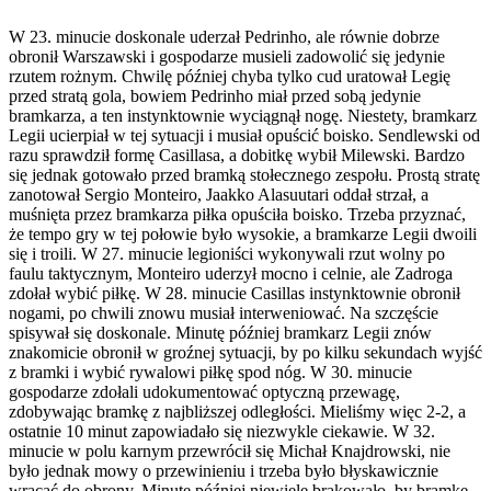
W 23. minucie doskonale uderzał Pedrinho, ale równie dobrze
obronił Warszawski i gospodarze musieli zadowolić się jedynie
rzutem rożnym. Chwilę później chyba tylko cud uratował Legię
przed stratą gola, bowiem Pedrinho miał przed sobą jedynie
bramkarza, a ten instynktownie wyciągnął nogę. Niestety, bramkarz
Legii ucierpiał w tej sytuacji i musiał opuścić boisko. Sendlewski od
razu sprawdził formę Casillasa, a dobitkę wybił Milewski. Bardzo
się jednak gotowało przed bramką stołecznego zespołu. Prostą stratę
zanotował Sergio Monteiro, Jaakko Alasuutari oddał strzał, a
muśnięta przez bramkarza piłka opuściła boisko. Trzeba przyznać,
że tempo gry w tej połowie było wysokie, a bramkarze Legii dwoili
się i troili. W 27. minucie legioniści wykonywali rzut wolny po
faulu taktycznym, Monteiro uderzył mocno i celnie, ale Zadroga
zdołał wybić piłkę. W 28. minucie Casillas instynktownie obronił
nogami, po chwili znowu musiał interweniować. Na szczęście
spisywał się doskonale. Minutę później bramkarz Legii znów
znakomicie obronił w groźnej sytuacji, by po kilku sekundach wyjść
z bramki i wybić rywalowi piłkę spod nóg. W 30. minucie
gospodarze zdołali udokumentować optyczną przewagę,
zdobywając bramkę z najbliższej odległości. Mieliśmy więc 2-2, a
ostatnie 10 minut zapowiadało się niezwykle ciekawie. W 32.
minucie w polu karnym przewrócił się Michał Knajdrowski, nie
było jednak mowy o przewinieniu i trzeba było błyskawicznie
wracać do obrony. Minutę później niewiele brakowało, by bramkę