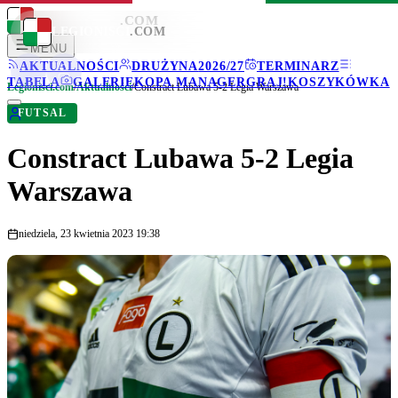
LEGIONISCI
.COM
LEGIONISCI
.COM
MENU
AKTUALNOŚCI
DRUŻYNA
2026/27
TERMINARZ
TABELA
GALERIE
KOPA MANAGER
GRAJ!
KOSZYKÓWKA
Legionisci.com
/
Aktualności
/
Constract Lubawa 5-2 Legia Warszawa
FUTSAL
Constract Lubawa 5-2 Legia
Warszawa
niedziela, 23 kwietnia 2023 19:38