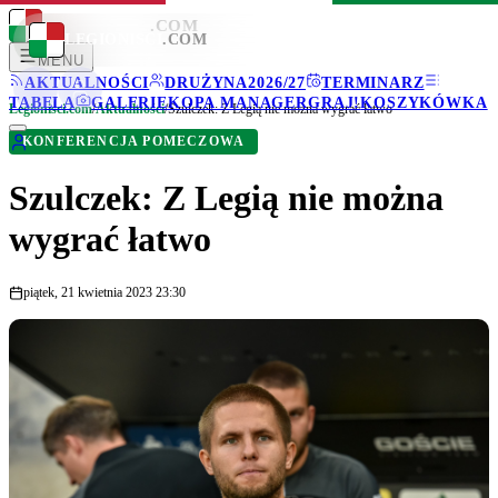
LEGIONISCI
.COM
LEGIONISCI
.COM
MENU
AKTUALNOŚCI
DRUŻYNA
2026/27
TERMINARZ
TABELA
GALERIE
KOPA MANAGER
GRAJ!
KOSZYKÓWKA
Legionisci.com
/
Aktualności
/
Szulczek: Z Legią nie można wygrać łatwo
KONFERENCJA POMECZOWA
Szulczek: Z Legią nie można
wygrać łatwo
piątek, 21 kwietnia 2023 23:30