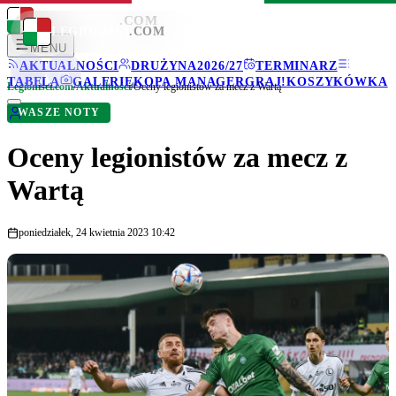
LEGIONISCI
.COM
LEGIONISCI
.COM
MENU
AKTUALNOŚCI
DRUŻYNA
2026/27
TERMINARZ
TABELA
GALERIE
KOPA MANAGER
GRAJ!
KOSZYKÓWKA
Legionisci.com
/
Aktualności
/
Oceny legionistów za mecz z Wartą
WASZE NOTY
Oceny legionistów za mecz z
Wartą
poniedziałek, 24 kwietnia 2023 10:42