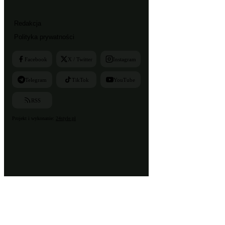
Redakcja
Polityka prywatności
Facebook
X / Twitter
Instagram
Telegram
TikTok
YouTube
RSS
Projekt i wykonanie:
24style.pl