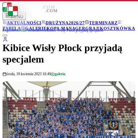
LEGIONISCI
.COM
LEGIONISCI
.COM
MENU
AKTUALNOŚCI
DRUŻYNA
2026/27
TERMINARZ
TABELA
GALERIE
KOPA MANAGER
GRAJ!
KOSZYKÓWKA
Legionisci.com
/
Aktualności
/
Kibice Wisły Płock przyjadą specjalem
Kibice Wisły Płock przyjadą
specjalem
środa, 19 kwietnia 2023 16:49
galeria