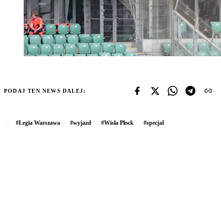
PODAJ TEN NEWS DALEJ:
#
Legia Warszawa
#
wyjazd
#
Wisła Płock
#
specjal