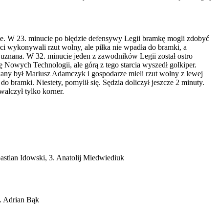
nie. W 23. minucie po błędzie defensywy Legii bramkę mogli zdobyć
ci wykonywali rzut wolny, ale piłka nie wpadła do bramki, a
 uznana. W 32. minucie jeden z zawodników Legii został ostro
 Nowych Technologii, ale górą z tego starcia wyszedł golkiper.
wany był Mariusz Adamczyk i gospodarze mieli rzut wolny z lewej
o bramki. Niestety, pomylił się. Sędzia doliczył jeszcze 2 minuty.
alczył tylko korner.
stian Idowski, 3. Anatolij Miedwiediuk
. Adrian Bąk