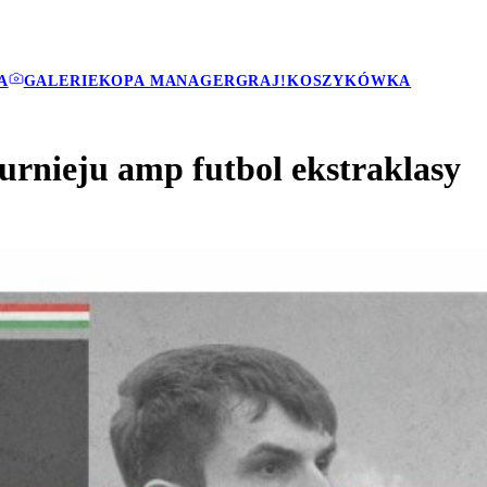
A
GALERIE
KOPA MANAGER
GRAJ!
KOSZYKÓWKA
urnieju amp futbol ekstraklasy