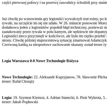
części pierwszej połowy i na przerwę zawodnicy schodzili przy stanie
Już chwilę po wznowieniu gry legioniści wywalczyli rzut rożny, po 
rywale, na szczęście im się nie udało. W 26. minucie ponownie Moroz
dodatkowo jeden z legionistów popełnił błąd techniczny, ponieważ s
zaatakowany przez rywala w polu karnym, ale sędziowie nie dopatrzyl
Legioniści nieco przycisnęli w końcówce, ale było im ciężko przebi
strony. Chwilę później stuprocentową sytuację zmarnował Adamczyk, któ
Czerwoną kartką za niesportowe zachowanie ukarany został trener ry
Legia Warszawa 0-0 Nowe Technologie Różyca
Nowe Technologie:
22. Aleksandr Kupryjanow, 78. Sławomir Plicha,
trener: Rafał Chorąży
Legia:
19. Szymon Kiernoz, 4. Adrian Stanecki, 6. Piotr Wykrota, 5
trener: Jakub Popławski