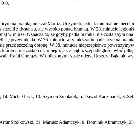
 0-0.
którym na bramkę uderzał Moroz. Uczynił to jednak minimalnie niecel
 strzelił z dystansu, ale wysoko ponad bramką. W 28. minucie legioniś
tanął w murze. Oznacza to, że gdyby padła bramka, nie zostałabym ona
i się przewinienia. W 36. minucie w zamieszaniu padł strzał na bramkę
ć się przez szczelną obronę. W 38. minucie nieprzepisowo powstrzymy
remu nie zostało nic innego, jak z najbliższej odległości wbić piłkę d
wali, Rafał Chorąży. W doliczonym czasie uderzał jeszcze Bąk, ale wyw
 14. Michał Pryk, 10. Szymon Smolarek, 5. Dawid Kaczmarek, 8. Seba
. Artur Stolikowski, 21. Mariusz Adamczyk, 9. Dominik Abramczyk, 23