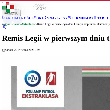
LEGIONISCI
.COM
LEGIONISCI
.COM
MENU
AKTUALNOŚCI
DRUŻYNA
2026/27
TERMINARZ
TABEL
Legionisci.com
/
Aktualności
/
Remis Legii w pierwszym dniu turnieju amp futbol ekstraklasy
Remis Legii w pierwszym dniu t
sobota, 22 kwietnia 2023 12:41