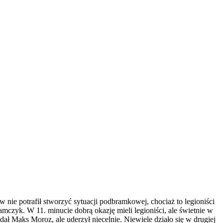
 nie potrafił stworzyć sytuacji podbramkowej, chociaż to legioniści
mczyk. W 11. minucie dobrą okazję mieli legioniści, ale świetnie w
ał Maks Moroz, ale uderzył niecelnie. Niewiele działo się w drugiej