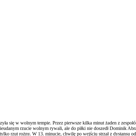
zyła się w wolnym tempie. Przez pierwsze kilka minut żaden z zespołów
ieudanym rzucie wolnym rywali, ale do piłki nie doszedł Dominik Abra
ko rzut rożny. W 13. minucie, chwilę po wejściu strzał z dystansu odd