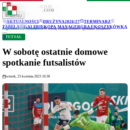
LEGIONISCI
.COM
LEGIONISCI
.COM
MENU
AKTUALNOŚCI
DRUŻYNA
2026/27
TERMINARZ
TABELA
GALERIE
KOPA MANAGER
GRAJ!
KOSZYKÓWKA
Legionisci.com
/
Aktualności
/
W sobotę ostatnie domowe spotkanie futsalistów
FUTSAL
W sobotę ostatnie domowe
spotkanie futsalistów
wtorek, 25 kwietnia 2023 16:30