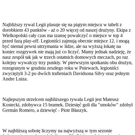
Najbliższy rywal Legii plasuje się na piątym miejscu w tabeli z
dorobkiem 43 punktów - aż o 20 więcej od naszej drużyny. Ekipa z
Wielkopolski cały czas ma szansę powalczyć o miejsce w top 4
przed fazą play-off. Legioniści zajmują obecnie miejsce 12. i mogą
być niemal pewni utrzymania w lidze, ale na wyższą lokatę na
koniec rozgrywek nie mają już co liczyć. Mamy jednak nadzieję, że
nasz zespół tak jak w trzech ostatnich domowych meczach, po raz
kolejny wywalczy trzy punkty. W pierwszym spotkaniu obu drużyn,
rozegranym w grudniu zeszłego roku w Pniewach, legioniści
zwyciężyli 3-2 po dwóch trafieniach Davidsona Silvy oraz jednym
Andre Luiza.
Najlepszym strzelcem najbliższego rywala Legii jest Mateusz
Kostecki, zdobywca 15 bramek. Dziesięć goli dla "smoków" zdobył
Germán Romero, a dziewięć - Piotr Błaszyk.
W najbliższą sobotę liczymy na najwyższą w tym sezonie