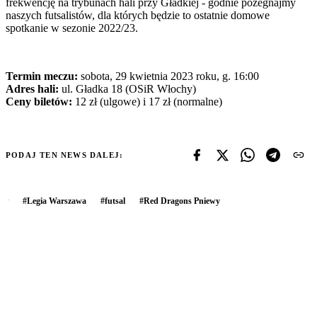
frekwencję na trybunach hali przy Gładkiej - godnie pożegnajmy
naszych futsalistów, dla których będzie to ostatnie domowe
spotkanie w sezonie 2022/23.
Termin meczu:
sobota, 29 kwietnia 2023 roku, g. 16:00
Adres hali:
ul. Gładka 18 (OSiR Włochy)
Ceny biletów:
12 zł (ulgowe) i 17 zł (normalne)
PODAJ TEN NEWS DALEJ:
#
Legia Warszawa
#
futsal
#
Red Dragons Pniewy