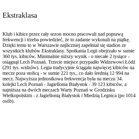
Ekstraklasa
Klub i kibice przez cały sezon mocno pracowali nad poprawą
frekwencji i trzeba powiedzieć, że to zadanie wykonali na piątkę.
Dzięki temu to w Warszawie najliczniej zapełniał się stadion ze
wszystkich klubów Ekstraklasy. Spotkania Legii obejrzało w sumie
360 tys. kibiców. Minimalnie niższy wynik - o niecałe 2 tysiące -
osiągnął Lech Poznań. Trzecie miejsce przypadło Widzewowi Łódź
(291 tys. widzów). Legia tradycyjnie ściągała najwięcej kibiców na
mecze poza stolicą - w sumie 221 tys., co dało średnią 12 994 na
mecz. Najwyższa jednostkowa frekwencja była na meczu 34.
kolejki Lech Poznań - Jagiellonia Białystok - 39 123 kibiców, a
najniższa na dwóch meczach Warty Poznań w Grodzisku
Wielkopolskim - z Jagiellonią Białystok i Miedzią Legnica (po 1014
osób).