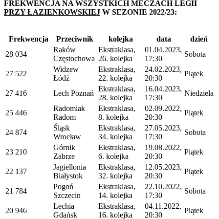
FREKWENCJA NA WSZYSTKICH MECZACH LEGII
PRZY ŁAZIENKOWSKIEJ
W SEZONIE 2022/23:
Frekwencja
Przeciwnik
kolejka
data
dzień
Raków
Ekstraklasa,
01.04.2023,
28 034
Sobota
Częstochowa
26. kolejka
17:30
Widzew
Ekstraklasa,
24.02.2023,
27 522
Piątek
Łódź
22. kolejka
20:30
Ekstraklasa,
16.04.2023,
27 416
Lech Poznań
Niedziela
28. kolejka
17:30
Radomiak
Ekstraklasa,
02.09.2022,
25 446
Piątek
Radom
8. kolejka
20:30
Śląsk
Ekstraklasa,
27.05.2023,
24 874
Sobota
Wrocław
34. kolejka
17:30
Górnik
Ekstraklasa,
19.08.2022,
23 210
Piątek
Zabrze
6. kolejka
20:30
Jagiellonia
Ekstraklasa,
12.05.2023,
22 137
Piątek
Białystok
32. kolejka
20:30
Pogoń
Ekstraklasa,
22.10.2022,
21 784
Sobota
Szczecin
14. kolejka
17:30
Lechia
Ekstraklasa,
04.11.2022,
20 946
Piątek
Gdańsk
16. kolejka
20:30