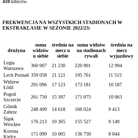
410
kibiców.
FREKWENCJA NA WSZYSTKICH STADIONACH W
EKSTRAKLASIE W SEZONIE 2022/23:
suma
średnia na
suma widzów
średnia na
drużyna
widzów
mecz u
na stadionach
mecz
u siebie
siebie
rywali
wyjazdowy
Legia
360 907
21 230
220 901
12 994
Warszawa
Lech Poznań
359 058
21 121
195 761
11 515
Widzew
291 096
17 123
173 181
10 187
Łódź
Pogoń
261 750
15 397
171 075
10 063
Szczecin
Górnik
248 499
14 618
160 024
9 413
Zabrze
Śląsk
176 213
10 365
155 527
9 149
Wrocław
Korona
171 099
10 065
136 750
8 044
Kielce