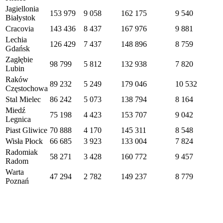
Jagiellonia
153 979
9 058
162 175
9 540
Białystok
Cracovia
143 436
8 437
167 976
9 881
Lechia
126 429
7 437
148 896
8 759
Gdańsk
Zagłębie
98 799
5 812
132 938
7 820
Lubin
Raków
89 232
5 249
179 046
10 532
Częstochowa
Stal Mielec
86 242
5 073
138 794
8 164
Miedź
75 198
4 423
153 707
9 042
Legnica
Piast Gliwice
70 888
4 170
145 311
8 548
Wisła Płock
66 685
3 923
133 004
7 824
Radomiak
58 271
3 428
160 772
9 457
Radom
Warta
47 294
2 782
149 237
8 779
Poznań