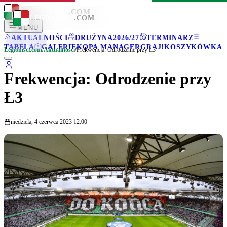
LEGIONISCI
.COM
LEGIONISCI
.COM
MENU
AKTUALNOŚCI
DRUŻYNA
2026/27
TERMINARZ
TABELA
GALERIE
KOPA MANAGER
GRAJ!
KOSZYKÓWKA
Legionisci.com
/
Aktualności
/
Frekwencja: Odrodzenie przy Ł3
Frekwencja: Odrodzenie przy
Ł3
niedziela, 4 czerwca 2023 12:00