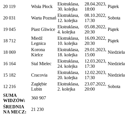
Ekstraklasa,
28.04.2023,
20 119
Wisła Płock
Piątek
30. kolejka
18:00
Ekstraklasa,
08.10.2022,
20 031
Warta Poznań
Sobota
12. kolejka
17:30
Ekstraklasa,
05.08.2022,
19 045
Piast Gliwice
Piątek
4. kolejka
20:30
Miedź
Ekstraklasa,
16.09.2022,
18 712
Piątek
Legnica
10. kolejka
20:30
Korona
Ekstraklasa,
29.01.2023,
18 069
Niedziela
Kielce
18. kolejka
15:00
Ekstraklasa,
12.03.2023,
16 164
Stal Mielec
Niedziela
24. kolejka
17:30
Ekstraklasa,
12.02.2023,
15 182
Cracovia
Niedziela
20. kolejka
17:30
Zagłębie
Ekstraklasa,
23.07.2022,
12 216
Sobota
Lubin
2. kolejka
20:00
SUMA
360 907
WIDZÓW:
ŚREDNIA
21 230
NA MECZ: