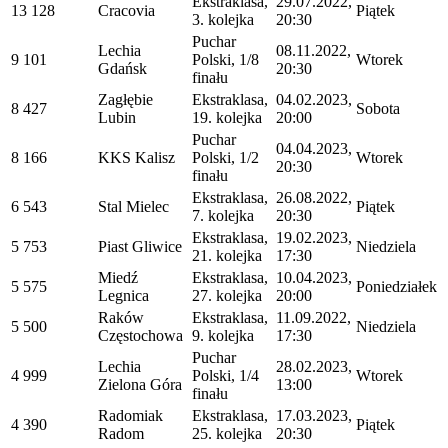
Ekstraklasa,
29.07.2022,
13 128
Cracovia
Piątek
3. kolejka
20:30
Puchar
Lechia
08.11.2022,
9 101
Polski, 1/8
Wtorek
Gdańsk
20:30
finału
Zagłębie
Ekstraklasa,
04.02.2023,
8 427
Sobota
Lubin
19. kolejka
20:00
Puchar
04.04.2023,
8 166
KKS Kalisz
Polski, 1/2
Wtorek
20:30
finału
Ekstraklasa,
26.08.2022,
6 543
Stal Mielec
Piątek
7. kolejka
20:30
Ekstraklasa,
19.02.2023,
5 753
Piast Gliwice
Niedziela
21. kolejka
17:30
Miedź
Ekstraklasa,
10.04.2023,
5 575
Poniedziałek
Legnica
27. kolejka
20:00
Raków
Ekstraklasa,
11.09.2022,
5 500
Niedziela
Częstochowa
9. kolejka
17:30
Puchar
Lechia
28.02.2023,
4 999
Polski, 1/4
Wtorek
Zielona Góra
13:00
finału
Radomiak
Ekstraklasa,
17.03.2023,
4 390
Piątek
Radom
25. kolejka
20:30