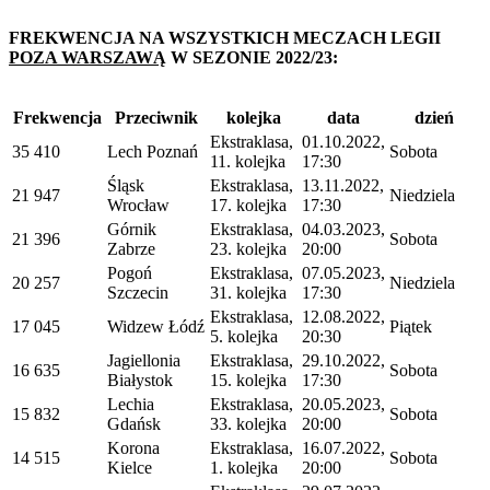
FREKWENCJA NA WSZYSTKICH MECZACH LEGII
POZA WARSZAWĄ
W SEZONIE 2022/23:
Frekwencja
Przeciwnik
kolejka
data
dzień
Ekstraklasa,
01.10.2022,
35 410
Lech Poznań
Sobota
11. kolejka
17:30
Śląsk
Ekstraklasa,
13.11.2022,
21 947
Niedziela
Wrocław
17. kolejka
17:30
Górnik
Ekstraklasa,
04.03.2023,
21 396
Sobota
Zabrze
23. kolejka
20:00
Pogoń
Ekstraklasa,
07.05.2023,
20 257
Niedziela
Szczecin
31. kolejka
17:30
Ekstraklasa,
12.08.2022,
17 045
Widzew Łódź
Piątek
5. kolejka
20:30
Jagiellonia
Ekstraklasa,
29.10.2022,
16 635
Sobota
Białystok
15. kolejka
17:30
Lechia
Ekstraklasa,
20.05.2023,
15 832
Sobota
Gdańsk
33. kolejka
20:00
Korona
Ekstraklasa,
16.07.2022,
14 515
Sobota
Kielce
1. kolejka
20:00