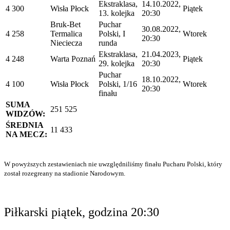
Ekstraklasa,
14.10.2022,
4 300
Wisła Płock
Piątek
13. kolejka
20:30
Bruk-Bet
Puchar
30.08.2022,
4 258
Termalica
Polski, I
Wtorek
20:30
Nieciecza
runda
Ekstraklasa,
21.04.2023,
4 248
Warta Poznań
Piątek
29. kolejka
20:30
Puchar
18.10.2022,
4 100
Wisła Płock
Polski, 1/16
Wtorek
20:30
finału
SUMA
251 525
WIDZÓW:
ŚREDNIA
11 433
NA MECZ:
W powyższych zestawieniach nie uwzględniliśmy finału Pucharu Polski, który
został rozegreany na stadionie Narodowym.
Piłkarski piątek, godzina 20:30