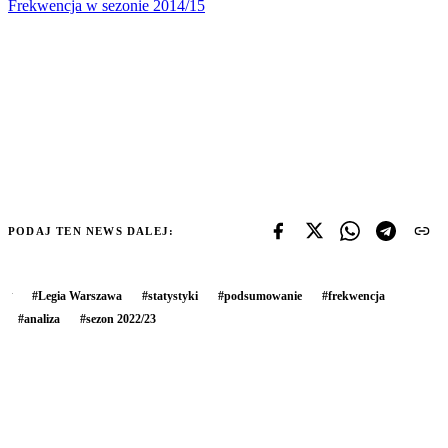
Frekwencja w sezonie 2014/15
PODAJ TEN NEWS DALEJ:
#
Legia Warszawa
#
statystyki
#
podsumowanie
#
frekwencja
#
analiza
#
sezon 2022/23