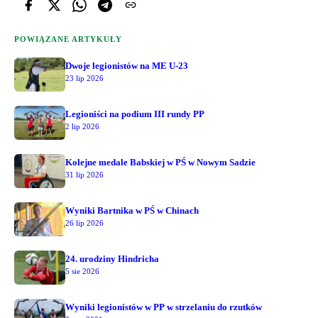
POWIĄZANE ARTYKUŁY
Dwoje legionistów na ME U-23
23 lip 2026
Legioniści na podium III rundy PP
2 lip 2026
Kolejne medale Babskiej w PŚ w Nowym Sadzie
31 lip 2026
Wyniki Bartnika w PŚ w Chinach
26 lip 2026
24. urodziny Hindricha
5 sie 2026
Wyniki legionistów w PP w strzelaniu do rzutków