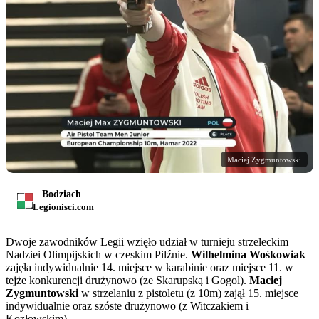
Maciej Zygmuntowski
Bodziach
Legionisci.com
Dwoje zawodników Legii wzięło udział w turnieju strzeleckim
Nadziei Olimpijskich w czeskim Pilźnie.
Wilhelmina Wośkowiak
zajęła indywidualnie 14. miejsce w karabinie oraz miejsce 11. w
tejże konkurencji drużynowo (ze Skarupską i Gogol).
Maciej
Zygmuntowski
w strzelaniu z pistoletu (z 10m) zajął 15. miejsce
indywidualnie oraz szóste drużynowo (z Witczakiem i
Kozłowskim).