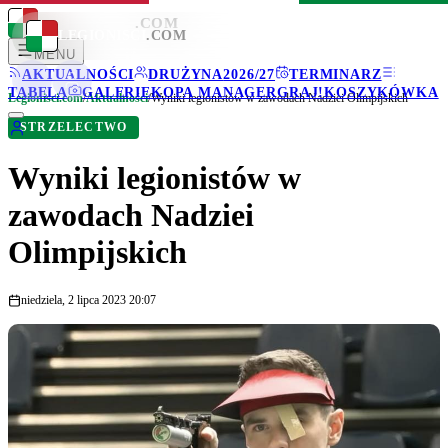
LEGIONISCI
.COM
LEGIONISCI
.COM
MENU
AKTUALNOŚCI
DRUŻYNA
2026/27
TERMINARZ
TABELA
GALERIE
KOPA MANAGER
GRAJ!
KOSZYKÓWKA
Legionisci.com
/
Aktualności
/
Wyniki legionistów w zawodach Nadziei Olimpijskich
STRZELECTWO
Wyniki legionistów w
zawodach Nadziei
Olimpijskich
niedziela, 2 lipca 2023 20:07