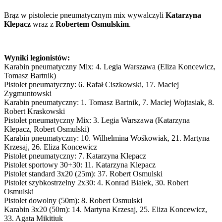
Brąz w pistolecie pneumatycznym mix wywalczyli
Katarzyna
Klepacz
wraz z
Robertem Osmulskim
.
Wyniki legionistów:
Karabin pneumatyczny Mix: 4. Legia Warszawa (Eliza Koncewicz,
Tomasz Bartnik)
Pistolet pneumatyczny: 6. Rafał Ciszkowski, 17. Maciej
Zygmuntowski
Karabin pneumatyczny: 1. Tomasz Bartnik, 7. Maciej Wojtasiak, 8.
Robert Kraskowski
Pistolet pneumatyczny Mix: 3. Legia Warszawa (Katarzyna
Klepacz, Robert Osmulski)
Karabin pneumatyczny: 10. Wilhelmina Wośkowiak, 21. Martyna
Krzesaj, 26. Eliza Koncewicz
Pistolet pneumatyczny: 7. Katarzyna Klepacz
Pistolet sportowy 30+30: 11. Katarzyna Klepacz
Pistolet standard 3x20 (25m): 37. Robert Osmulski
Pistolet szybkostrzelny 2x30: 4. Konrad Białek, 30. Robert
Osmulski
Pistolet dowolny (50m): 8. Robert Osmulski
Karabin 3x20 (50m): 14. Martyna Krzesaj, 25. Eliza Koncewicz,
33. Agata Mikitiuk