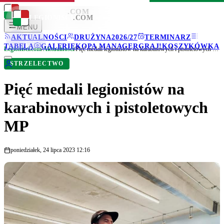
LEGIONISCI
.COM
LEGIONISCI
.COM
MENU
AKTUALNOŚCI
DRUŻYNA
2026/27
TERMINARZ
TABELA
GALERIE
KOPA MANAGER
GRAJ!
KOSZYKÓWKA
Legionisci.com
/
Aktualności
/
Pięć medali legionistów na karabinowych i pistoletowych MP
STRZELECTWO
Pięć medali legionistów na
karabinowych i pistoletowych
MP
poniedziałek, 24 lipca 2023 12:16