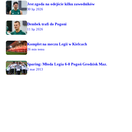
Jest zgoda na odejście kilku zawodników
30 lip 2026
Dembek trafi do Pogoni
11 lip 2026
Komplet na meczu Legii w Kielcach
26 min temu
Sparing: Młoda Legia 6-0 Pogoń Grodzisk Maz.
2 mar 2013