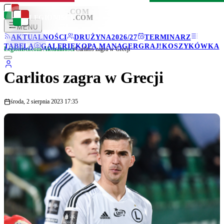
LEGIONISCI
.COM
LEGIONISCI
.COM
MENU
AKTUALNOŚCI
DRUŻYNA
2026/27
TERMINARZ
TABELA
GALERIE
KOPA MANAGER
GRAJ!
KOSZYKÓWKA
Legionisci.com
/
Aktualności
/
Carlitos zagra w Grecji
Carlitos zagra w Grecji
środa, 2 sierpnia 2023 17:35