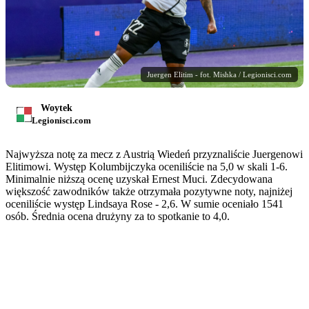
Juergen Elitim - fot. Mishka / Legionisci.com
Woytek
Legionisci.com
Najwyższa notę za mecz z Austrią Wiedeń przyznaliście Juergenowi
Elitimowi. Występ Kolumbijczyka oceniliście na 5,0 w skali 1-6.
Minimalnie niższą ocenę uzyskał Ernest Muci. Zdecydowana
większość zawodników także otrzymała pozytywne noty, najniżej
oceniliście występ Lindsaya Rose - 2,6. W sumie oceniało 1541
osób. Średnia ocena drużyny za to spotkanie to 4,0.