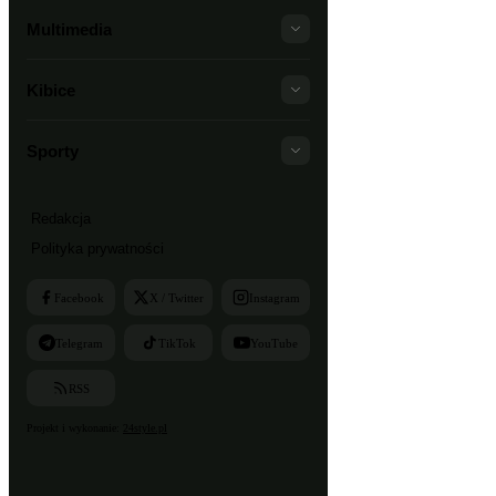
Multimedia
Kibice
Sporty
Redakcja
Polityka prywatności
Facebook
X / Twitter
Instagram
Telegram
TikTok
YouTube
RSS
Projekt i wykonanie:
24style.pl