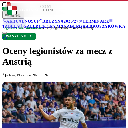
LEGIONISCI
.COM
LEGIONISCI
.COM
MENU
AKTUALNOŚCI
DRUŻYNA
2026/27
TERMINARZ
TABELA
GALERIE
KOPA MANAGER
GRAJ!
KOSZYKÓWKA
Legionisci.com
/
Aktualności
/
Oceny legionistów za mecz z Austrią
WASZE NOTY
Oceny legionistów za mecz z
Austrią
sobota, 19 sierpnia 2023 18:26