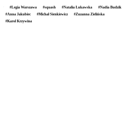
#
Legia Warszawa
#
squash
#
Natalia Łukawska
#
Nadia Budzik
#
Anna Jakubiec
#
Michał Sienkiewicz
#
Zuzanna Zielińska
#
Karol Krzywina