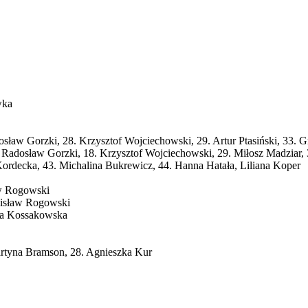
wka
sław Gorzki, 28. Krzysztof Wojciechowski, 29. Artur Ptasiński, 33. 
 Radosław Gorzki, 18. Krzysztof Wojciechowski, 29. Miłosz Madziar, 3
Kordecka, 43. Michalina Bukrewicz, 44. Hanna Hatała, Liliana Koper
aw Rogowski
anisław Rogowski
eta Kossakowska
artyna Bramson, 28. Agnieszka Kur