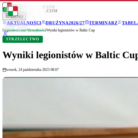
LEGIONISCI
.COM
LEGIONISCI
.COM
MENU
AKTUALNOŚCI
DRUŻYNA
2026/27
TERMINARZ
TABEL
Legionisci.com
/
Aktualności
/
Wyniki legionistów w Baltic Cup
STRZELECTWO
Wyniki legionistów w Baltic Cu
wtorek, 24 października 2023 08:07