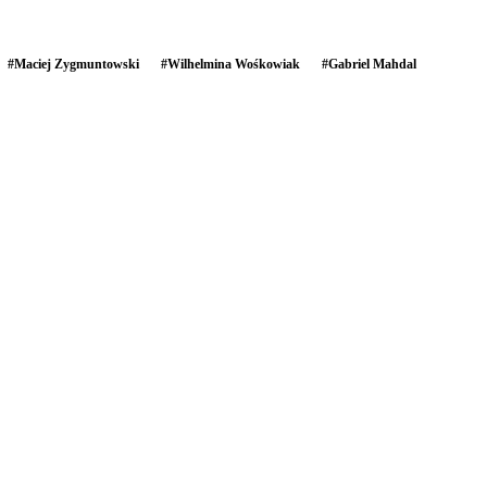
#
Maciej Zygmuntowski
#
Wilhelmina Wośkowiak
#
Gabriel Mahdal