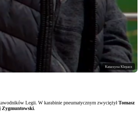
Katarzyna Klepacz
no zawodników Legii. W karabinie pneumatycznym zwyciężył
Tomasz
j Zygmuntowski
.