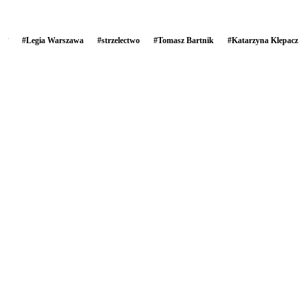
#
Legia Warszawa
#
strzelectwo
#
Tomasz Bartnik
#
Katarzyna Klepacz