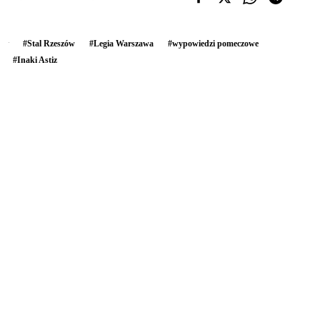
#
Stal Rzeszów
#
Legia Warszawa
#
wypowiedzi pomeczowe
#
Inaki Astiz