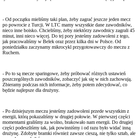
- Od początku mieliśmy taki plan, żeby zagrać jeszcze jeden mecz
po powrocie z Turcji. W LTC mamy wszystkie dane zawodników,
nieco inne boisko. Chcieliśmy, żeby niektórzy zawodnicy zagrali 45
minut, inni nieco więcej. Do tej pory jesteśmy zadowoleni z tego,
jak pracowaliśmy w Belek oraz przez kilka dni w Polsce. Od
poniedziałku zaczynamy mikrocykl przygotowawczy do meczu z
Ruchem.
- Po to są mecze sparingowe, żeby próbować różnych ustawień
poszczególnych zawodników, zobaczyć jak się w nich zachowują.
Zbieramy podczas nich informacje, żeby potem zdecydować, co
będzie najlepsze dla drużyny.
- Po dzisiejszym meczu jesteśmy zadowoleni przede wszystkim z
energii, którą pokazaliśmy w drugiej połowie. W pierwszej części
momentami graliśmy za wolno, brakowało nam energii. Do drugiej
części podeszliśmy tak, jak powinniśmy i od razu było widać inną
drużynę. Zdobyte bramki również zawsze cieszą, nie tylko sztab, ale