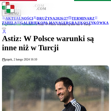
LEGIONISCI
.COM
LEGIONISCI
.COM
MENU
AKTUALNOŚCI
DRUŻYNA
2026/27
TERMINARZ
TABELA
GALERIE
KOPA MANAGER
GRAJ!
KOSZYKÓWKA
Legionisci.com
/
Aktualności
/
Astiz: W Polsce warunki są inne niż w Turcji
Astiz: W Polsce warunki są
inne niż w Turcji
piątek, 2 lutego 2024 16:10