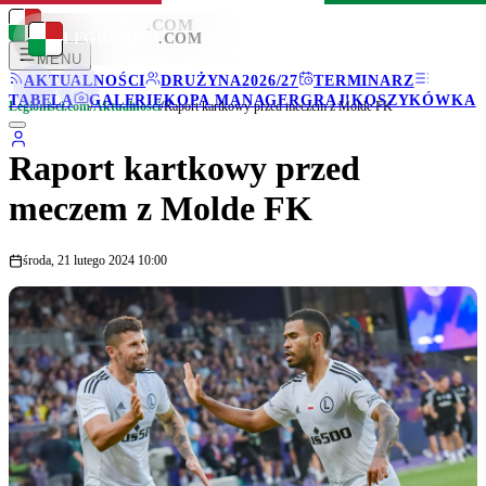
LEGIONISCI
.COM
LEGIONISCI
.COM
MENU
AKTUALNOŚCI
DRUŻYNA
2026/27
TERMINARZ
TABELA
GALERIE
KOPA MANAGER
GRAJ!
KOSZYKÓWKA
Legionisci.com
/
Aktualności
/
Raport kartkowy przed meczem z Molde FK
Raport kartkowy przed
meczem z Molde FK
środa, 21 lutego 2024 10:00