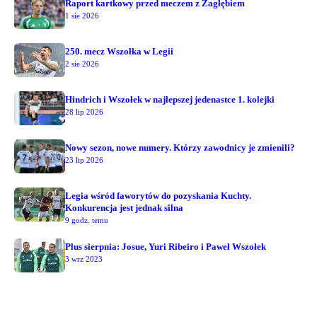
Raport kartkowy przed meczem z Zagłębiem
1 sie 2026
250. mecz Wszołka w Legii
2 sie 2026
Hindrich i Wszołek w najlepszej jedenastce 1. kolejki
28 lip 2026
Nowy sezon, nowe numery. Którzy zawodnicy je zmienili?
23 lip 2026
Legia wśród faworytów do pozyskania Kuchty.
Konkurencja jest jednak silna
9 godz. temu
Plus sierpnia: Josue, Yuri Ribeiro i Paweł Wszołek
3 wrz 2023