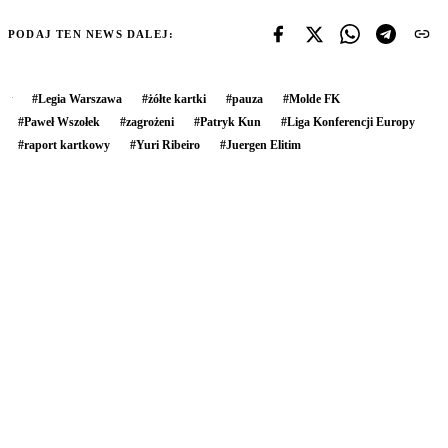
PODAJ TEN NEWS DALEJ:
#
Legia Warszawa
#
żółte kartki
#
pauza
#
Molde FK
#
Paweł Wszołek
#
zagrożeni
#
Patryk Kun
#
Liga Konferencji Europy
#
raport kartkowy
#
Yuri Ribeiro
#
Juergen Elitim