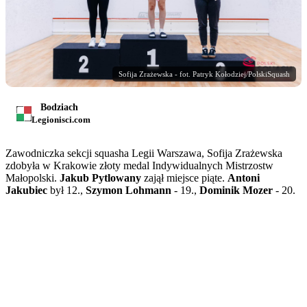
Sofija Zrażewska - fot. Patryk Kołodziej/PolskiSquash
Bodziach
Legionisci.com
Zawodniczka sekcji squasha Legii Warszawa, Sofija Zrażewska
zdobyła w Krakowie złoty medal Indywidualnych Mistrzostw
Małopolski.
Jakub Pytlowany
zajął miejsce piąte.
Antoni
Jakubiec
był 12.,
Szymon Lohmann
- 19.,
Dominik Mozer
- 20.