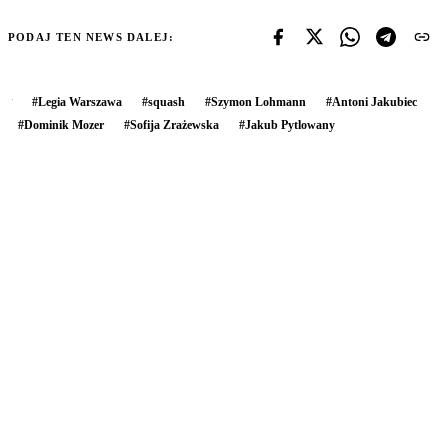
PODAJ TEN NEWS DALEJ:
#
Legia Warszawa
#
squash
#
Szymon Lohmann
#
Antoni Jakubiec
#
Dominik Mozer
#
Sofija Zrażewska
#
Jakub Pytlowany