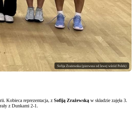
Sofija Zrażewska (pierwsza od lewej wśród Polek)
i. Kobieca reprezentacja, z
Sofiją Zrażewską
w składzie zajęła 3.
grały z Dunkami 2-1.