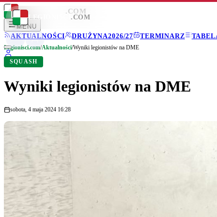
LEGIONISCI
.COM
LEGIONISCI
.COM
MENU
AKTUALNOŚCI
DRUŻYNA
2026/27
TERMINARZ
TABEL
Legionisci.com
/
Aktualności
/
Wyniki legionistów na DME
SQUASH
Wyniki legionistów na DME
sobota, 4 maja 2024 16:28