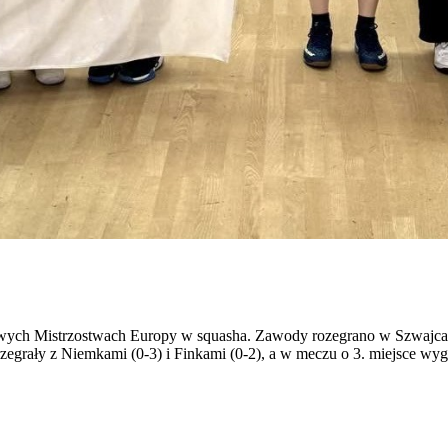
wych Mistrzostwach Europy w squasha. Zawody rozegrano w Szwajcari
rzegrały z Niemkami (0-3) i Finkami (0-2), a w meczu o 3. miejsce wy