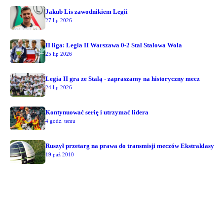
Jakub Lis zawodnikiem Legii
27 lip 2026
II liga: Legia II Warszawa 0-2 Stal Stalowa Wola
25 lip 2026
Legia II gra ze Stalą - zapraszamy na historyczny mecz
24 lip 2026
Kontynuować serię i utrzymać lidera
4 godz. temu
Ruszył przetarg na prawa do transmisji meczów Ekstraklasy
19 paź 2010