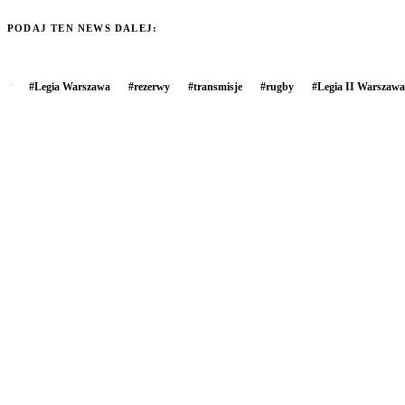
PODAJ TEN NEWS DALEJ:
#
Legia Warszawa
#
rezerwy
#
transmisje
#
rugby
#
Legia II Warszawa