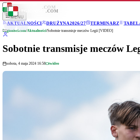
LEGIONISCI
.COM
LEGIONISCI
.COM
MENU
AKTUALNOŚCI
DRUŻYNA
2026/27
TERMINARZ
TABEL
Legionisci.com
/
Aktualności
/
Sobotnie transmisje meczów Legii [VIDEO]
Sobotnie transmisje meczów Le
sobota, 4 maja 2024 16:58
wideo