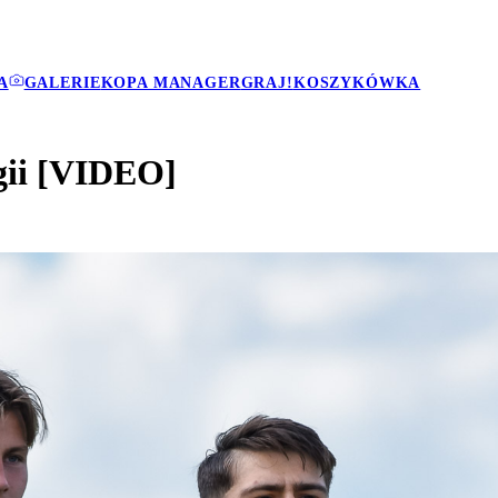
A
GALERIE
KOPA MANAGER
GRAJ!
KOSZYKÓWKA
gii [VIDEO]