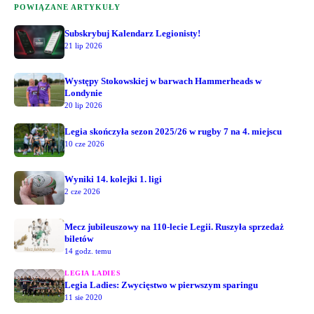
POWIĄZANE ARTYKUŁY
Subskrybuj Kalendarz Legionisty!
21 lip 2026
Występy Stokowskiej w barwach Hammerheads w
Londynie
20 lip 2026
Legia skończyła sezon 2025/26 w rugby 7 na 4. miejscu
10 cze 2026
Wyniki 14. kolejki 1. ligi
2 cze 2026
Mecz jubileuszowy na 110-lecie Legii. Ruszyła sprzedaż
biletów
14 godz. temu
LEGIA LADIES
Legia Ladies: Zwycięstwo w pierwszym sparingu
11 sie 2020