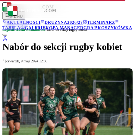
LEGIONISCI
.COM
LEGIONISCI
.COM
MENU
AKTUALNOŚCI
DRUŻYNA
2026/27
TERMINARZ
TABELA
GALERIE
KOPA MANAGER
GRAJ!
KOSZYKÓWKA
Legionisci.com
/
Aktualności
/
Nabór do sekcji rugby kobiet
Nabór do sekcji rugby kobiet
czwartek, 9 maja 2024 12:30