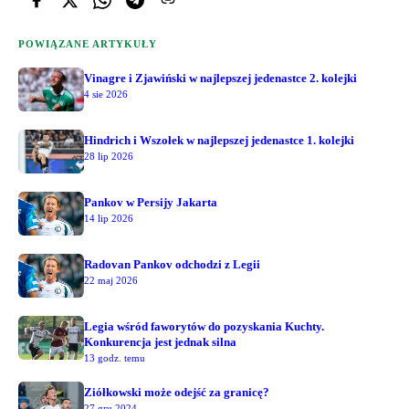
POWIĄZANE ARTYKUŁY
Vinagre i Zjawiński w najlepszej jedenastce 2. kolejki
4 sie 2026
Hindrich i Wszołek w najlepszej jedenastce 1. kolejki
28 lip 2026
Pankov w Persijy Jakarta
14 lip 2026
Radovan Pankov odchodzi z Legii
22 maj 2026
Legia wśród faworytów do pozyskania Kuchty.
Konkurencja jest jednak silna
13 godz. temu
Ziółkowski może odejść za granicę?
27 gru 2024