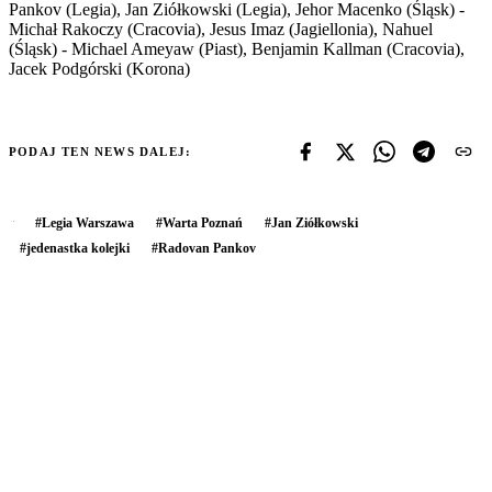
Pankov (Legia), Jan Ziółkowski (Legia), Jehor Macenko (Śląsk) -
Michał Rakoczy (Cracovia), Jesus Imaz (Jagiellonia), Nahuel
(Śląsk) - Michael Ameyaw (Piast), Benjamin Kallman (Cracovia),
Jacek Podgórski (Korona)
PODAJ TEN NEWS DALEJ:
#
Legia Warszawa
#
Warta Poznań
#
Jan Ziółkowski
#
jedenastka kolejki
#
Radovan Pankov