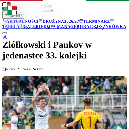
LEGIONISCI
.COM
LEGIONISCI
.COM
MENU
AKTUALNOŚCI
DRUŻYNA
2026/27
TERMINARZ
TABELA
GALERIE
KOPA MANAGER
GRAJ!
KOSZYKÓWKA
Legionisci.com
/
Aktualności
/
Ziółkowski i Pankov w jedenastce 33. kolejki
Ziółkowski i Pankov w
jedenastce 33. kolejki
wtorek, 21 maja 2024 11:15