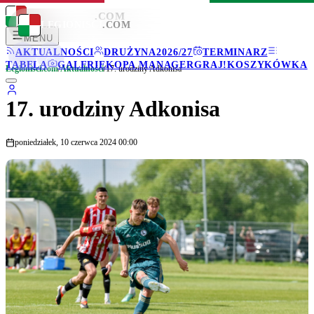
LEGIONISCI
.COM
LEGIONISCI
.COM
MENU
AKTUALNOŚCI
DRUŻYNA
2026/27
TERMINARZ
TABELA
GALERIE
KOPA MANAGER
GRAJ!
KOSZYKÓWKA
Legionisci.com
/
Aktualności
/
17. urodziny Adkonisa
17. urodziny Adkonisa
poniedziałek, 10 czerwca 2024 00:00