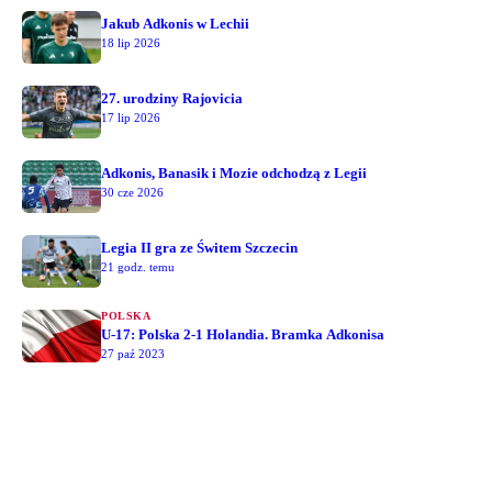
Jakub Adkonis w Lechii
18 lip 2026
27. urodziny Rajovicia
17 lip 2026
Adkonis, Banasik i Mozie odchodzą z Legii
30 cze 2026
Legia II gra ze Świtem Szczecin
21 godz. temu
POLSKA
U-17: Polska 2-1 Holandia. Bramka Adkonisa
27 paź 2023