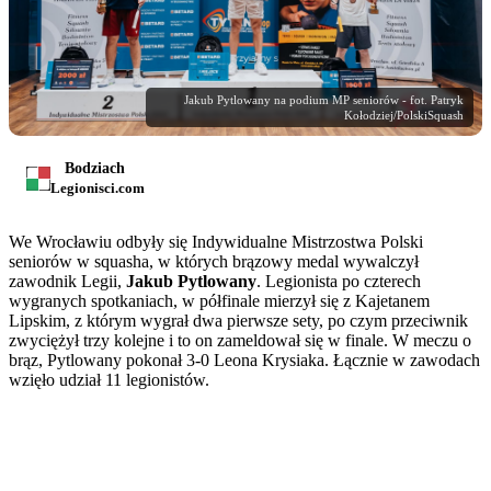
Jakub Pytlowany na podium MP seniorów - fot. Patryk
Kołodziej/PolskiSquash
Bodziach
Legionisci.com
We Wrocławiu odbyły się Indywidualne Mistrzostwa Polski
seniorów w squasha, w których brązowy medal wywalczył
zawodnik Legii,
Jakub Pytlowany
. Legionista po czterech
wygranych spotkaniach, w półfinale mierzył się z Kajetanem
Lipskim, z którym wygrał dwa pierwsze sety, po czym przeciwnik
zwyciężył trzy kolejne i to on zameldował się w finale. W meczu o
brąz, Pytlowany pokonał 3-0 Leona Krysiaka. Łącznie w zawodach
wzięło udział 11 legionistów.