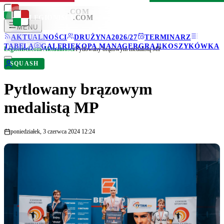
LEGIONISCI
.COM
LEGIONISCI
.COM
MENU
AKTUALNOŚCI
DRUŻYNA
2026/27
TERMINARZ
TABELA
GALERIE
KOPA MANAGER
GRAJ!
KOSZYKÓWKA
Legionisci.com
/
Aktualności
/
Pytlowany brązowym medalistą MP
SQUASH
Pytlowany brązowym
medalistą MP
poniedziałek, 3 czerwca 2024 12:24