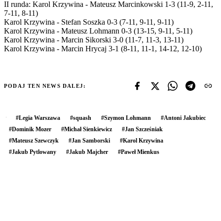
II runda: Karol Krzywina - Mateusz Marcinkowski 1-3 (11-9, 2-11,
7-11, 8-11)
Karol Krzywina - Stefan Soszka 0-3 (7-11, 9-11, 9-11)
Karol Krzywina - Mateusz Lohmann 0-3 (13-15, 9-11, 5-11)
Karol Krzywina - Marcin Sikorski 3-0 (11-7, 11-3, 13-11)
Karol Krzywina - Marcin Hrycaj 3-1 (8-11, 11-1, 14-12, 12-10)
PODAJ TEN NEWS DALEJ:
#
Legia Warszawa
#
squash
#
Szymon Lohmann
#
Antoni Jakubiec
#
Dominik Mozer
#
Michał Sienkiewicz
#
Jan Szcześniak
#
Mateusz Szewczyk
#
Jan Samborski
#
Karol Krzywina
#
Jakub Pytlowany
#
Jakub Majcher
#
Paweł Mienkus