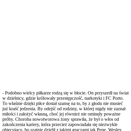
- Podobno wielcy piłkarze rodzą się w błocie. On przyszedł na świat
w dzielnicy, gdzie królowały przestępczość, narkotyki i FC Porto.
To właśnie dzięki piłce dostał szansę na to, by z głodu nie musieć
już kraść jedzenia. By odejść od rodziny, w której nigdy nie zaznał
miłości i założyć własną, choć jej również nie ominęły poważne
próby. Choroba nowotworowa żony sprawiła, że był o włos od
zakończenia kariery, która przecież zapowiadała się niezwykle
obiecująco, bo szatnię dzielił z takimi graczami jak Pepe, Wesley