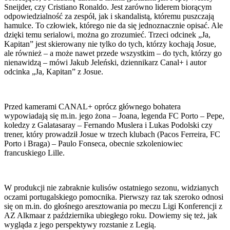
Sneijder, czy Cristiano Ronaldo. Jest zarówno liderem biorącym
odpowiedzialność za zespół, jak i skandalistą, któremu puszczają
hamulce. To człowiek, którego nie da się jednoznacznie opisać. Ale
dzięki temu serialowi, można go zrozumieć. Trzeci odcinek „Ja,
Kapitan” jest skierowany nie tylko do tych, którzy kochają Josue,
ale również – a może nawet przede wszystkim – do tych, którzy go
nienawidzą – mówi Jakub Jeleński, dziennikarz Canal+ i autor
odcinka „Ja, Kapitan” z Josue.
Przed kamerami CANAL+ oprócz głównego bohatera
wypowiadają się m.in. jego żona – Joana, legenda FC Porto – Pepe,
koledzy z Galatasaray – Fernando Muslera i Lukas Podolski czy
trener, który prowadził Josue w trzech klubach (Pacos Ferreira, FC
Porto i Braga) – Paulo Fonseca, obecnie szkoleniowiec
francuskiego Lille.
W produkcji nie zabraknie kulisów ostatniego sezonu, widzianych
oczami portugalskiego pomocnika. Pierwszy raz tak szeroko odnosi
się on m.in. do głośnego aresztowania po meczu Ligi Konferencji z
AZ Alkmaar z października ubiegłego roku. Dowiemy się też, jak
wygląda z jego perspektywy rozstanie z Legią.