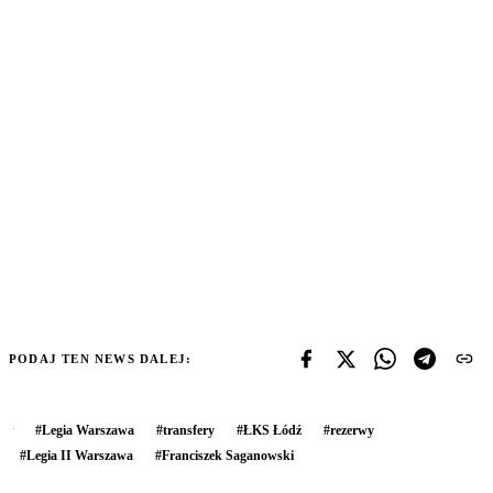
PODAJ TEN NEWS DALEJ:
#
Legia Warszawa
#
transfery
#
ŁKS Łódź
#
rezerwy
#
Legia II Warszawa
#
Franciszek Saganowski