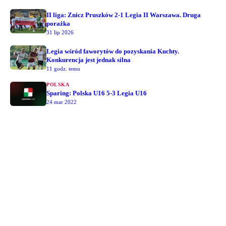
II liga: Znicz Pruszków 2-1 Legia II Warszawa. Druga
porażka
31 lip 2026
Legia wśród faworytów do pozyskania Kuchty.
Konkurencja jest jednak silna
11 godz. temu
POLSKA
Sparing: Polska U16 5-3 Legia U16
24 mar 2022