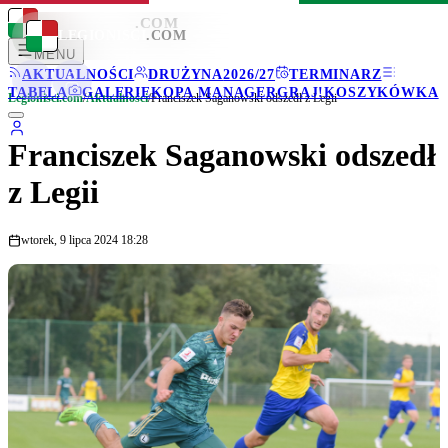
LEGIONISCI
.COM
LEGIONISCI
.COM
MENU
AKTUALNOŚCI
DRUŻYNA
2026/27
TERMINARZ
TABELA
GALERIE
KOPA MANAGER
GRAJ!
KOSZYKÓWKA
Legionisci.com
/
Aktualności
/
Franciszek Saganowski odszedł z Legii
Franciszek Saganowski odszedł
z Legii
wtorek, 9 lipca 2024 18:28