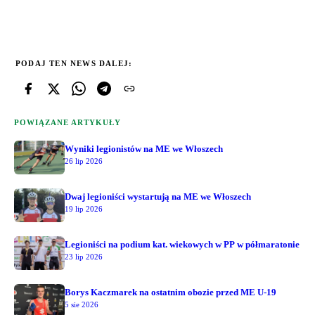
PODAJ TEN NEWS DALEJ:
POWIĄZANE ARTYKUŁY
Wyniki legionistów na ME we Włoszech
26 lip 2026
Dwaj legioniści wystartują na ME we Włoszech
19 lip 2026
Legioniści na podium kat. wiekowych w PP w półmaratonie
23 lip 2026
Borys Kaczmarek na ostatnim obozie przed ME U-19
5 sie 2026