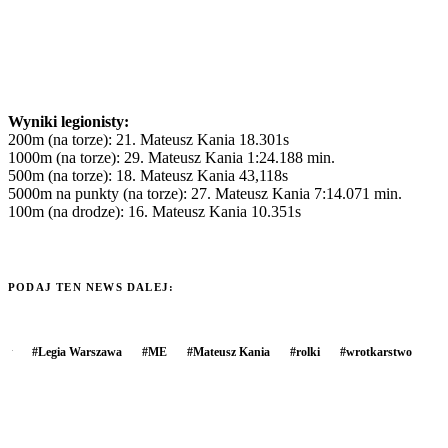
Wyniki legionisty:
200m (na torze): 21. Mateusz Kania 18.301s
1000m (na torze): 29. Mateusz Kania 1:24.188 min.
500m (na torze): 18. Mateusz Kania 43,118s
5000m na punkty (na torze): 27. Mateusz Kania 7:14.071 min.
100m (na drodze): 16. Mateusz Kania 10.351s
PODAJ TEN NEWS DALEJ:
#
Legia Warszawa
#
ME
#
Mateusz Kania
#
rolki
#
wrotkarstwo