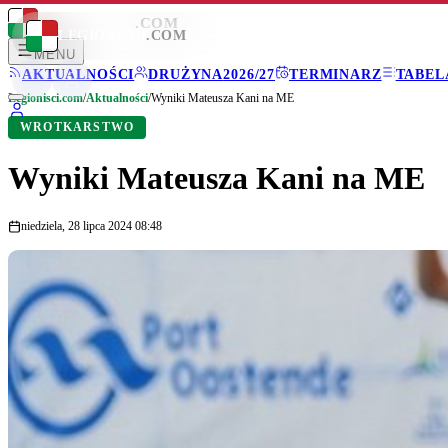
LEGIONISCI
.COM
LEGIONISCI
.COM
MENU
AKTUALNOŚCI
DRUŻYNA
2026/27
TERMINARZ
TABEL
Legionisci.com
/
Aktualności
/
Wyniki Mateusza Kani na ME
WROTKARSTWO
Wyniki Mateusza Kani na ME
niedziela, 28 lipca 2024 08:48