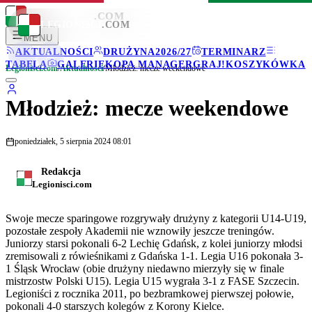
LEGIONISCI
.COM
LEGIONISCI
.COM
MENU
AKTUALNOŚCI
DRUŻYNA
2026/27
TERMINARZ
TABELA
GALERIE
KOPA MANAGER
GRAJ!
KOSZYKÓWKA
Legionisci.com
/
Aktualności
/
Młodzież: mecze weekendowe
Młodzież: mecze weekendowe
poniedziałek, 5 sierpnia 2024 08:01
Redakcja
Legionisci.com
Swoje mecze sparingowe rozgrywały drużyny z kategorii U14-U19,
pozostałe zespoły Akademii nie wznowiły jeszcze treningów.
Juniorzy starsi pokonali 6-2 Lechię Gdańsk, z kolei juniorzy młodsi
zremisowali z rówieśnikami z Gdańska 1-1. Legia U16 pokonała 3-
1 Śląsk Wrocław (obie drużyny niedawno mierzyły się w finale
mistrzostw Polski U15). Legia U15 wygrała 3-1 z FASE Szczecin.
Legioniści z rocznika 2011, po bezbramkowej pierwszej połowie,
pokonali 4-0 starszych kolegów z Korony Kielce.