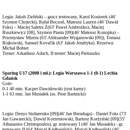
Legia: Jakub Zieliński – gracz testowany, Karol Kosiorek (46'
Szymon Chojecki), Rafał Boczoń, Mateusz Lauryn (46' Dawid
Foks) – Maciej Saletra Ż(63' Paweł Ambrożko), Maciej
Ruszkiewicz [08], Szymon Piasta [09](46' Mateusz Konopka) –
Przemysław Mizera (63' Aleksander Wyganowski [09]), Tomasz
Rojkowski, Samuel Kovačik (63' Jakub Jendryka). Rezerwa:
Michał Bobier
Trener: Arkadiusz Adach, II trener: Maciej Pietraszko
Sparing U17 (2008 i mł.): Legia Warszawa 1-1 (0-1) Lechia
Gdańsk
Gole:
0-1 40 min. Kacper Dawidowski (rzut karny)
1-1 63 min. Jan Musiałek (as. Piotr Bartnicki)
Legia: Denys Stoliarenko [09](46' Jan Bienduga) - Daniel Foks (73'
Jan Gawarecki), Dawid Korzeniowski, Bartosz Korżyński [09](55'
Athanasios Christopoulos), gr. testowany I (46' Jan Musiałek) - gr.
testowany II (64' Marcel Kiełbasiński), Marcel Kiełbasiński (46'