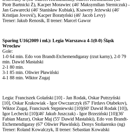
Piotr Bartnicki Ż), Kacper Morawiec (46' Maksymilian Sterniczuk) -
Jan Gawarecki (46' Stanisław Kubiak), Ksawery Jeżewski (46'
Kristijan Jovović), Kacper Boratyński (46' Jacob Levy)
Trener: Jakub Renosik, II trener: Marcel Gawor
Sparing U16(2009 i mł.): Legia Warszawa 4-1(0-0) Śląsk
Wrocław
Gole:
1-0 64 min. Edo von Brandt-Etchemendigaray (rzut karny), 2-0 79
min. Dawid Mastalski
2-1 80 min.
3-1 85 min. Oliwier Pławiński
4-1 88 min. Wiktor Zugaj
Legia: Franciszek Golański [10] - Jan Rodak, Oskar Putrzyński
[10], Oskar Krakowiak - Igor Owczarczyk (67' Firdavs Otabekov),
Wiktor Zugaj, Franciszek Stępniewski [10](60' Dawid Rodak [10]),
Igor Lechecki [10](46' Jakub Juszczak) - Igor Brzeziński [10](36'
Fabian Mazur), Oskar Maj (55' Dawid Mastalski), Edo von Brandt-
Etchemendigaray (67' Oliwier Pławiński). Denys Stoliarenko (ng)
Trener: Roland Kowalczyk, II trener: Sebastian Kowalski