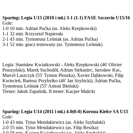
Sparing: Legia U15 (2010 i mł.) 3-1 (1-1) FASE Szczecin U15/16
Gole:
1-0 10 min. Adrian Pućka (as. Aleks Rzepkowski)
1-1 32 min. Krzysztof Napierała
2-1 43 min. Tymoteusz Leśniak (as. Adrian Pućka)
3-1 52 min. gracz testowany (as. Tymoteusz Leśniak)
Legia: Stanisław Kwiatkowski - Aleks Rzepkowski (46' Olivier
Pruszyński), Marek Suchodół, Adrian Siekaniec, Jarosław Kuc,
Marcel Laszczyk (55' Tymon Płoszka), Xavier Dąbkowski, Filip
Kwiecień, Bartosz Przybyłko (46' Jan Szybicki), Adrian Pućka,
Tymoteusz Leśniak (55' Antoni Błoński)
Trener: Jakub Zapaśnik, II trener: Kacper Malicki
Sparing: Legia U14 (2011 i mł.) 4-0(0-0) Korona Kielce SA U15
Gole:
1-0 43 min. Tytus Mendakiewicz (as. Aleks Szybalski)
2-0 55 min. Tytus Mendakiewicz (as. Filip Reszka)
3-0 58 min. Kacper Kwiatkowski (as. Aleks Szybalski)