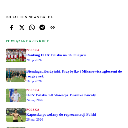
PODAJ TEN NEWS DALEJ:
POWIĄZANE ARTYKUŁY
POLSKA
Ranking FIFA: Polska na 36. miejscu
20 lip 2026
Bienduga, Korżyński, Przybyłko i Mikanowicz zgłoszeni do
rozgrywek
16 lip 2026
POLSKA
U-15: Polska 3-0 Słowacja. Bramka Kucały
24 maj 2026
POLSKA
Kapustka powołany do reprezentacji Polski
26 maj 2026