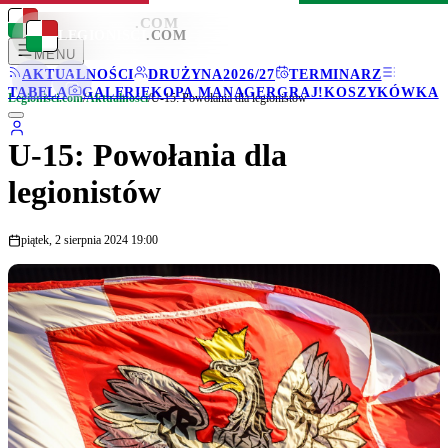
LEGIONISCI
.COM
LEGIONISCI
.COM
MENU
AKTUALNOŚCI
DRUŻYNA
2026/27
TERMINARZ
TABELA
GALERIE
KOPA MANAGER
GRAJ!
KOSZYKÓWKA
Legionisci.com
/
Aktualności
/
U-15: Powołania dla legionistów
U-15: Powołania dla
legionistów
piątek, 2 sierpnia 2024 19:00