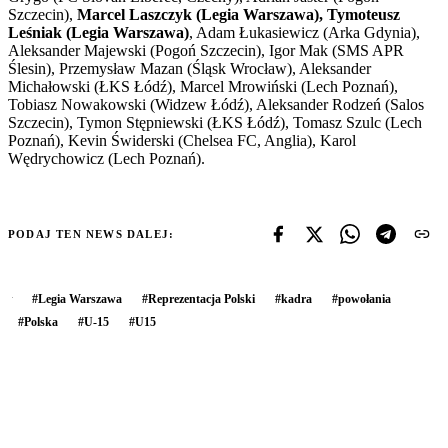
Szczecin),
Marcel Laszczyk (Legia Warszawa), Tymoteusz
Leśniak (Legia Warszawa)
, Adam Łukasiewicz (Arka Gdynia),
Aleksander Majewski (Pogoń Szczecin), Igor Mak (SMS APR
Ślesin), Przemysław Mazan (Śląsk Wrocław), Aleksander
Michałowski (ŁKS Łódź), Marcel Mrowiński (Lech Poznań),
Tobiasz Nowakowski (Widzew Łódź), Aleksander Rodzeń (Salos
Szczecin), Tymon Stępniewski (ŁKS Łódź), Tomasz Szulc (Lech
Poznań), Kevin Świderski (Chelsea FC, Anglia), Karol
Wędrychowicz (Lech Poznań).
PODAJ TEN NEWS DALEJ:
#
Legia Warszawa
#
Reprezentacja Polski
#
kadra
#
powołania
#
Polska
#
U-15
#
U15