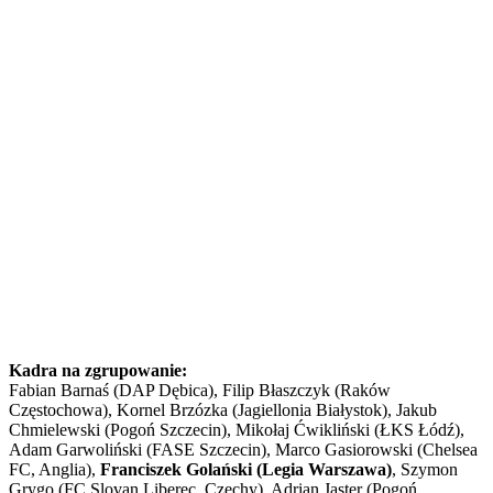
Kadra na zgrupowanie:
Fabian Barnaś (DAP Dębica), Filip Błaszczyk (Raków
Częstochowa), Kornel Brzózka (Jagiellonia Białystok), Jakub
Chmielewski (Pogoń Szczecin), Mikołaj Ćwikliński (ŁKS Łódź),
Adam Garwoliński (FASE Szczecin), Marco Gasiorowski (Chelsea
FC, Anglia),
Franciszek Golański (Legia Warszawa)
, Szymon
Grygo (FC Slovan Liberec, Czechy), Adrian Jaster (Pogoń