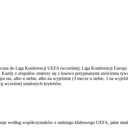
ócona do Liga Konferencji UEFA (wcześniej: Liga Konferencji Europy
y. Każdy z zespołów zmierzy się z losowo przypisanymi sześcioma ry
a raz, albo u siebie, albo na wyjeździe (3 mecze u siebie, 3 na wyj
 wcześniej ustalonych kryteriów.
tępuje według współczynników z rankingu klubowego UEFA, jakie mia