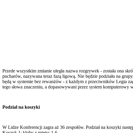
Przede wszystkim zmianie uległa nazwa rozgrywek - została ona skr
pucharów, nazywana teraz fazą ligową. Nie będzie podziału na grup
będą w systemie bez rewanżów - z każdym z przeciwników Legia zagr
tego słowa znaczeniu, a dopasowywani przez system komputerowy wg
Podział na koszyki
W Lidze Konferencji zagra aż 36 zespołów. Podział na koszyki nas
Koszyk 1: kluby z miejsc 1-6