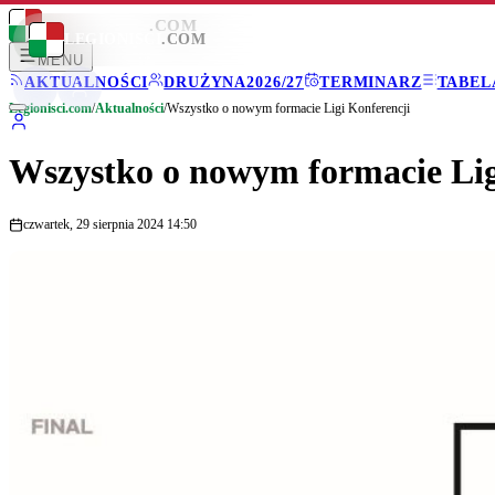
LEGIONISCI
.COM
LEGIONISCI
.COM
MENU
AKTUALNOŚCI
DRUŻYNA
2026/27
TERMINARZ
TABEL
Legionisci.com
/
Aktualności
/
Wszystko o nowym formacie Ligi Konferencji
Wszystko o nowym formacie Lig
czwartek, 29 sierpnia 2024 14:50