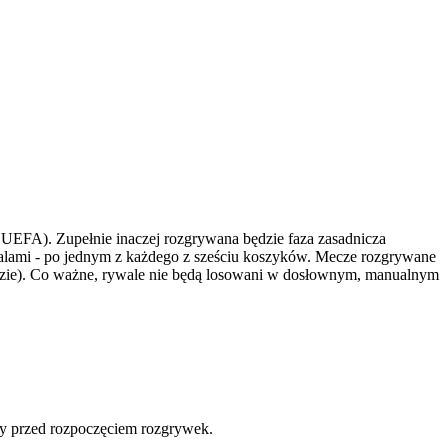
 UEFA). Zupełnie inaczej rozgrywana będzie faza zasadnicza
walami - po jednym z każdego z sześciu koszyków. Mecze rozgrywane
eździe). Co ważne, rywale nie będą losowani w dosłownym, manualnym
ły przed rozpoczęciem rozgrywek.