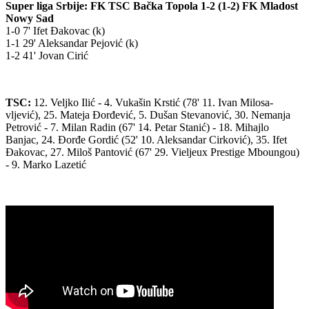
Super liga Srbije: FK TSC Bačka Topola 1-2 (1-2) FK Mladost
Nowy Sad
1-0 7' Ifet Đakovac (k)
1-1 29' Aleksandar Pejović (k)
1-2 41' Jovan Cirić
TSC:
12. Veljko Ilić - 4. Vukašin Krstić (78' 11. Ivan Milosa­
vljević), 25. Mateja Đorđević, 5. Dušan Stevanović, 30. Nemanja
Petrović - 7. Milan Radin (67' 14. Petar Stanić) - 18. Mihajlo
Banjac, 24. Đorđe Gordić (52' 10. Aleksandar Cirković), 35. Ifet
Đakovac, 27. Miloš Pantović (67' 29. Vieljeux Prestige Mboungou)
- 9. Marko Lazetić