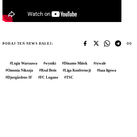
PODAJ TEN NEWS DALEJ:
#
Legia Warszawa
#
wyniki
#
Dinamo Mińsk
#
rywale
#
Omonia Nikozja
#
Real Betis
#
Liga Konferencji
#
faza ligowa
#
Djurgårdens IF
#
FC Lugano
#
TSC