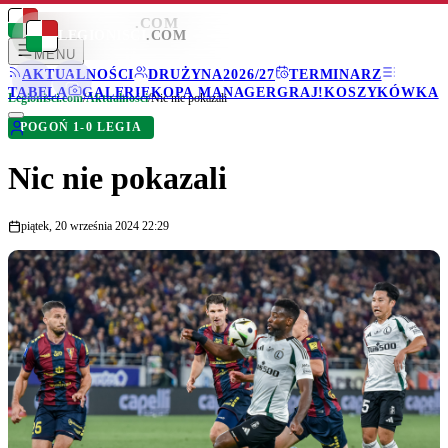
LEGIONISCI
.COM
LEGIONISCI
.COM
MENU
AKTUALNOŚCI
DRUŻYNA
2026/27
TERMINARZ
TABELA
GALERIE
KOPA MANAGER
GRAJ!
KOSZYKÓWKA
Legionisci.com
/
Aktualności
/
Nic nie pokazali
POGOŃ 1-0 LEGIA
Nic nie pokazali
piątek, 20 września 2024 22:29