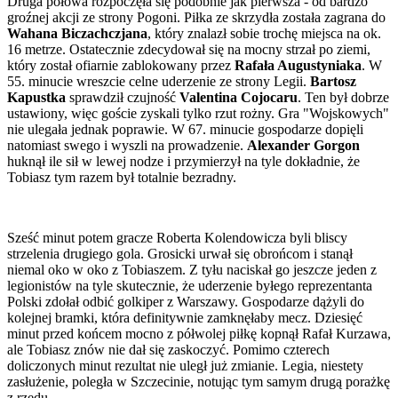
Druga połowa rozpoczęła się podobnie jak pierwsza - od bardzo
groźnej akcji ze strony Pogoni. Piłka ze skrzydła została zagrana do
Wahana Biczachczjana
, który znalazł sobie trochę miejsca na ok.
16 metrze. Ostatecznie zdecydował się na mocny strzał po ziemi,
który został ofiarnie zablokowany przez
Rafała Augustyniaka
. W
55. minucie wreszcie celne uderzenie ze strony Legii.
Bartosz
Kapustka
sprawdził czujność
Valentina Cojocaru
. Ten był dobrze
ustawiony, więc goście zyskali tylko rzut rożny. Gra "Wojskowych"
nie ulegała jednak poprawie. W 67. minucie gospodarze dopięli
natomiast swego i wyszli na prowadzenie.
Alexander Gorgon
huknął ile sił w lewej nodze i przymierzył na tyle dokładnie, że
Tobiasz tym razem był totalnie bezradny.
Sześć minut potem gracze Roberta Kolendowicza byli bliscy
strzelenia drugiego gola. Grosicki urwał się obrońcom i stanął
niemal oko w oko z Tobiaszem. Z tyłu naciskał go jeszcze jeden z
legionistów na tyle skutecznie, że uderzenie byłego reprezentanta
Polski zdołał odbić golkiper z Warszawy. Gospodarze dążyli do
kolejnej bramki, która definitywnie zamknęłaby mecz. Dziesięć
minut przed końcem mocno z półwolej piłkę kopnął Rafał Kurzawa,
ale Tobiasz znów nie dał się zaskoczyć. Pomimo czterech
doliczonych minut rezultat nie uległ już zmianie. Legia, niestety
zasłużenie, poległa w Szczecinie, notując tym samym drugą porażkę
z rzędu.