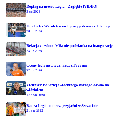
Doping na meczu Legia - Zagłębie [VIDEO]
3 sie 2026
Hindrich i Wszołek w najlepszej jedenastce 1. kolejki
28 lip 2026
Relacja z trybun: Miła niespodzianka na inaugurację
28 lip 2026
Oceny legionistów za mecz z Pogonią
27 lip 2026
Zieliński: Bardziej ewidentnego karnego dawno nie
widziałem
12 godz. temu
Kadra Legii na mecz przyjaźni w Szczecinie
21 paź 2012