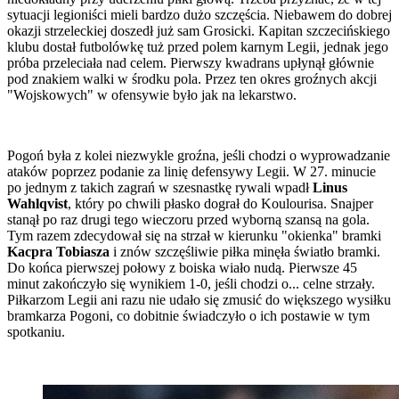
sytuacji legioniści mieli bardzo dużo szczęścia. Niebawem do dobrej
okazji strzeleckiej doszedł już sam Grosicki. Kapitan szczecińskiego
klubu dostał futbolówkę tuż przed polem karnym Legii, jednak jego
próba przeleciała nad celem. Pierwszy kwadrans upłynął głównie
pod znakiem walki w środku pola. Przez ten okres groźnych akcji
"Wojskowych" w ofensywie było jak na lekarstwo.
Pogoń była z kolei niezwykle groźna, jeśli chodzi o wyprowadzanie
ataków poprzez podanie za linię defensywy Legii. W 27. minucie
po jednym z takich zagrań w szesnastkę rywali wpadł
Linus
Wahlqvist
, który po chwili płasko dograł do Koulourisa. Snajper
stanął po raz drugi tego wieczoru przed wyborną szansą na gola.
Tym razem zdecydował się na strzał w kierunku "okienka" bramki
Kacpra Tobiasza
i znów szczęśliwie piłka minęła światło bramki.
Do końca pierwszej połowy z boiska wiało nudą. Pierwsze 45
minut zakończyło się wynikiem 1-0, jeśli chodzi o... celne strzały.
Piłkarzom Legii ani razu nie udało się zmusić do większego wysiłku
bramkarza Pogoni, co dobitnie świadczyło o ich postawie w tym
spotkaniu.