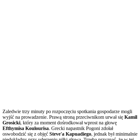
Zaledwie trzy minuty po rozpoczęciu spotkania gospodarze mogli
wyjść na prowadzenie. Prawą stroną przeciwnikom urwał się
Kamil
Grosicki
, który za moment dośrodkował wprost na głowę
Efthymisa Koulourisa
. Grecki napastnik Pogoni zdołał
oswobodzić się z objęć
Steve'a Kapuadiego
, jednak był minimalnie
niedokładny przy uderzeniu piłki głową. Trzeba przyznać, że w tej