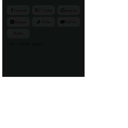
Facebook
X / Twitter
Instagram
Telegram
TikTok
YouTube
RSS
Projekt i wykonanie:
24style.pl