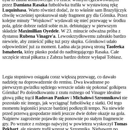
przez
Damiana Rasaka
futbolówka trafiła w wystawioną rękę
Luquinhasa
. Warto również dodać, że to właśnie sam Brazylijczyk
chwilę wcześniej sprokurował stały fragment gry dla Górnika. Przez
kolejne minuty "Wojskowi" wydawali się mieć przewagę w środku
pola, gdzie dobrze radził sobie m.in. debiutujący w pierwszym
składzie
Maximillian Oyedele
. W 23. minucie odważna próba z
dystansu
Rubena Vinagre'a
. Lewoskrzydłowemu zabrakło bardzo
niewiele, aby zmieścić piłkę tuż przy słupku. Górnikowi udało
odpowiedzieć już za moment. Ładna akcja prawą stroną
Taofeeka
Ismaheela
, który płasko podał do nadbiegającego Rasaka. Całe
szczęście strzał piłkarza z Zabrza bardzo dobrze wyłapał Tobiasz.
Legia stopniowo osiągała coraz większą przewagę, co dawało
nadzieję na doprowadzenie do remisu. Dwa kwadranse po
pierwszym gwizdku sędziego wreszcie udało się pokonać golkipera
Górnika! Po dośrodkowaniu z rzutu rożnego od Vinagre idealnie
głową piłkę trącił
Radovan Pankov
i
Michałowi Szromnikowi
nie
pozostało nic innego, jak wyciągnąć futbolówkę z siatki. Od tego
momentu legioniści jeszcze bardziej podkręcili tempo. Na niewiele
przed przerwą gospodarze mieli jeszcze dwie dobre okazje na gola.
Najpierw zagrożenie pojawiło się ponownie po stałym fragmencie
gry. Po wrzutce z rożnego najwyżej w powietrzu wyskoczył
Tomas
Pekhart
, ale niestety trafił wprost w Szromnika. Niebawem po