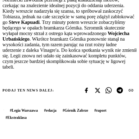
czekając na znalezienie idealnej pozycji do oddania uderzenia.
Kiedy wreszcie nadarzyła się szansa, to spróbował zaskoczyć
Tobiasza, jednak na całe szczęście w samą porę zdążył zablokować
go
Steve Kapuadi
. Trzy minuty potem wreszcie zobaczyliśmy
będącego w opałach bramkarza Górnika. Szromnik skutecznie
wyłapał mocny strzał z ostrego kąta wprowadzonego
Wojciecha
Urbańskiego
. Wkrótce bramkarz Górnika ponownie stanął na
wysokości zadania, tym razem parując na rzut rożny ładne
uderzenie z daleka Vinagre'a. Do końca spotkania wynik nie zmienił
się. Legii znowu nei udało się zainkasować kompletu punktów,
czym jeszcze bardziej skomplikowała sobie sytuację w ligowej
tabeli.
PODAJ TEN NEWS DALEJ:
#
Legia Warszawa
#
relacja
#
Górnik Zabrze
#
raport
#
Ekstraklasa