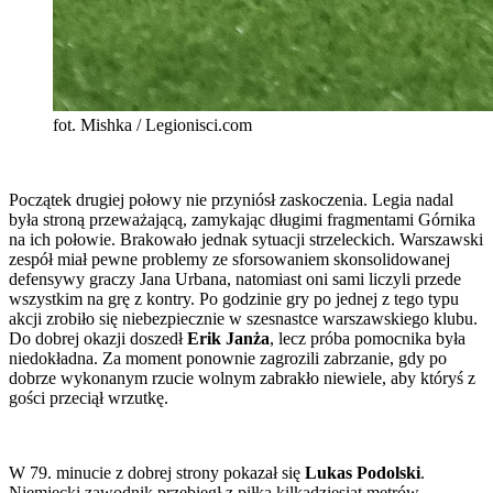
fot. Mishka / Legionisci.com
Początek drugiej połowy nie przyniósł zaskoczenia. Legia nadal
była stroną przeważającą, zamykając długimi fragmentami Górnika
na ich połowie. Brakowało jednak sytuacji strzeleckich. Warszawski
zespół miał pewne problemy ze sforsowaniem skonsolidowanej
defensywy graczy Jana Urbana, natomiast oni sami liczyli przede
wszystkim na grę z kontry. Po godzinie gry po jednej z tego typu
akcji zrobiło się niebezpiecznie w szesnastce warszawskiego klubu.
Do dobrej okazji doszedł
Erik Janża
, lecz próba pomocnika była
niedokładna. Za moment ponownie zagrozili zabrzanie, gdy po
dobrze wykonanym rzucie wolnym zabrakło niewiele, aby któryś z
gości przeciął wrzutkę.
W 79. minucie z dobrej strony pokazał się
Lukas Podolski
.
Niemiecki zawodnik przebiegł z piłką kilkadziesiąt metrów,