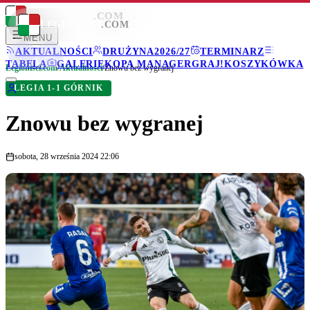
LEGIONISCI
.COM
LEGIONISCI
.COM
MENU
AKTUALNOŚCI
DRUŻYNA
2026/27
TERMINARZ
TABELA
GALERIE
KOPA MANAGER
GRAJ!
KOSZYKÓWKA
Legionisci.com
/
Aktualności
/
Znowu bez wygranej
LEGIA 1-1 GÓRNIK
Znowu bez wygranej
sobota, 28 września 2024 22:06