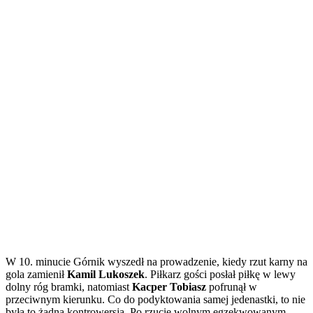
W 10. minucie Górnik wyszedł na prowadzenie, kiedy rzut karny na
gola zamienił
Kamil Lukoszek
. Piłkarz gości posłał piłkę w lewy
dolny róg bramki, natomiast
Kacper Tobiasz
pofrunął w
przeciwnym kierunku. Co do podyktowania samej jedenastki, to nie
była to żadna kontrowersja. Po rzucie wolnym egzekwowanym