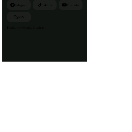
Telegram
TikTok
YouTube
RSS
Projekt i wykonanie:
24style.pl