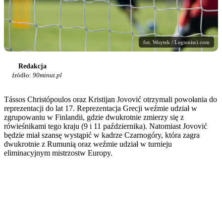
fot. Woytek / Legionisci.com
Redakcja
źródło:
90minut.pl
Tássos Christópoulos oraz Kristijan Jovović otrzymali powołania do
reprezentacji do lat 17. Reprezentacja Grecji weźmie udział w
zgrupowaniu w Finlandii, gdzie dwukrotnie zmierzy się z
rówieśnikami tego kraju (9 i 11 października). Natomiast Jovović
będzie miał szansę wystąpić w kadrze Czarnogóry, która zagra
dwukrotnie z Rumunią oraz weźmie udział w turnieju
eliminacyjnym mistrzostw Europy.