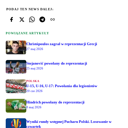
PODAJ TEN NEWS DALEJ:
POWIĄZANE ARTYKUŁY
Christópoulos zagrał w reprezentacji Grecji
27 maj 2026
Stojanović powołany do reprezentacji
25 maj 2026
POLSKA
U-15, U-16, U-17: Powołania dla legionistów
20 cze 2026
Hindrich powołany do reprezentacji
8 maj 2026
Wyniki rundy wstępnej Pucharu Polski. Losowanie w
czwartek