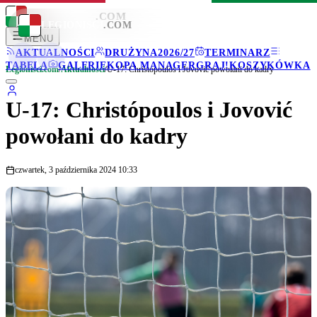
LEGIONISCI
.COM
LEGIONISCI
.COM
MENU
AKTUALNOŚCI
DRUŻYNA
2026/27
TERMINARZ
TABELA
GALERIE
KOPA MANAGER
GRAJ!
KOSZYKÓWKA
Legionisci.com
/
Aktualności
/
U-17: Christópoulos i Jovović powołani do kadry
U-17: Christópoulos i Jovović
powołani do kadry
czwartek, 3 października 2024 10:33