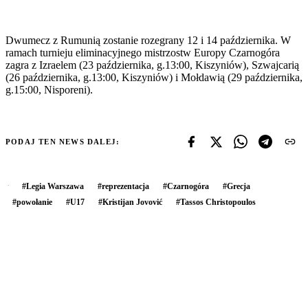
Dwumecz z Rumunią zostanie rozegrany 12 i 14 października. W
ramach turnieju eliminacyjnego mistrzostw Europy Czarnogóra
zagra z Izraelem (23 października, g.13:00, Kiszyniów), Szwajcarią
(26 października, g.13:00, Kiszyniów) i Mołdawią (29 października,
g.15:00, Nisporeni).
PODAJ TEN NEWS DALEJ:
#
Legia Warszawa
#
reprezentacja
#
Czarnogóra
#
Grecja
#
powołanie
#
U17
#
Kristijan Jovović
#
Tassos Christopoulos