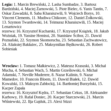
Legia:
1. Marcin Brewiński, 2. Lasha Sumbadze, 3. Bartosz
Bardziński, 4. Maciej Żarnowski, 5. Piotr Bielec, 6. Yanis Tantin, 7.
Oskar Zawadzki, 8. Saba Kharaiszwili, 9. Wojciech Borys, 10.
Vincent Clements, 11. Mudiwa Chikoore, 12. Daniel Żołkowski,
13. Szymon Twardowski, 14. Teimuraz Kharaiszwili, 15. Maciej
Lenartowicz
rezerwa: 16. Krzysztof Kucharski, 17. Krzysztof Książek, 18. Jakub
Wożniak, 19. Yassine Hemissi, 20. Stanisław Ścibor, 21. Dawid
Poznański, 22. Szymon Skomorucha, 23. Sebastian Zachwatowicz,
24. Aliaksiej Bakłażec, 25. Maksymilian Będkowski, 26. Robert
Sobiesiak
Wrocław:
1. Tomasz Małkiewicz, 2. Mateusz Krasuski, 3. Michał
Mucha, 4. Sebastian Wach, 5. Martin Grześlowski, 6. Michał
Adamski, 7. Neville Muderere, 8. Nazar Kalinin, 9. Nazar
Mamedov, 10. Francois Bloem, 11. Dawid Białek, 12. Dawid
Kowalski, 13. Maksym Zabłockij, 14. Bartłomiej Burzyński, 15.
Kacper Zapała
rezerwa: 16. Krzysztof Kędra, 17. Sebastian Cekus, 18. Aleksander
Karbowy, 19. Rafał Doniec, 20. Kacper Starczewski, 21. Marcin
Wiśniewski, 22. Ilja Gajduk, 23. Alexi Stizzi