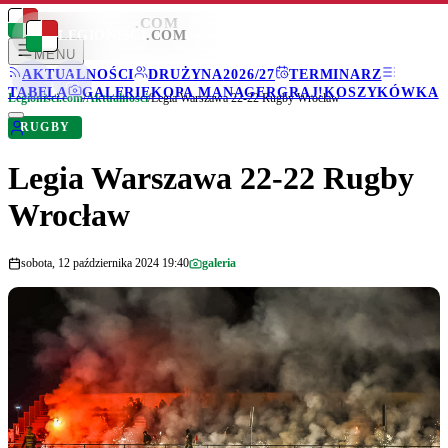
LEGIONISCI
.COM
LEGIONISCI
.COM
MENU
AKTUALNOŚCI
DRUŻYNA
2026/27
TERMINARZ
TABELA
GALERIE
KOPA MANAGER
GRAJ!
KOSZYKÓWKA
Legionisci.com
/
Aktualności
/
Legia Warszawa 22-22 Rugby Wrocław
RUGBY
Legia Warszawa 22-22 Rugby
Wrocław
sobota, 12 października 2024 19:40
galeria