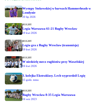
Występy Stokowskiej w barwach Hammerheads w
Londynie
20 lip 2026
RUGBY
Legia Warszawa 61-21 Rugby Wrocław
19 kwi 2026
RUGBY
Legia gra z Rugby Wrocław (transmisja)
19 kwi 2026
RUGBY
W niedzielę mecz rugbistów przy Wawelskiej
16 kwi 2026
3. kolejka Ekstraklasy. Lech wyprzedził Legię
15 godz. temu
RUGBY
Rugby Wrocław 8-35 Legia Warszawa
16 wrz 2023