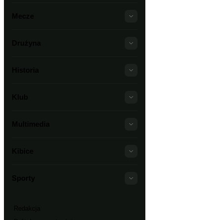
Mecze
Drużyna
Historia
Klub
Multimedia
Kibice
Sporty
Redakcja