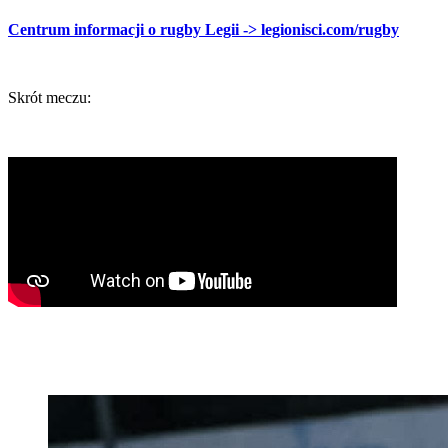
Centrum informacji o rugby Legii -> legionisci.com/rugby
Skrót meczu: