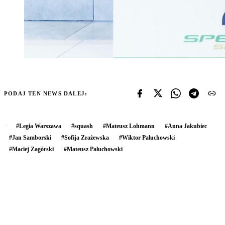
PODAJ TEN NEWS DALEJ:
#
Legia Warszawa
#
squash
#
Mateusz Lohmann
#
Anna Jakubiec
#
Jan Samborski
#
Sofija Zrażewska
#
Wiktor Paluchowski
#
Maciej Zagórski
#
Mateusz Paluchowski