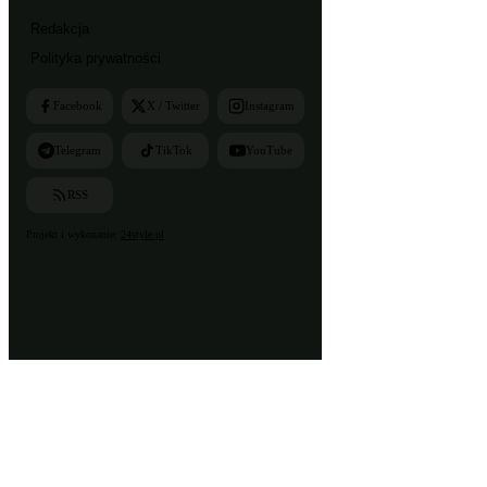
Redakcja
Polityka prywatności
Facebook
X / Twitter
Instagram
Telegram
TikTok
YouTube
RSS
Projekt i wykonanie:
24style.pl