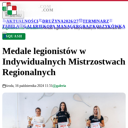
LEGIONISCI
.COM
LEGIONISCI
.COM
MENU
AKTUALNOŚCI
DRUŻYNA
2026/27
TERMINARZ
TABELA
GALERIE
KOPA MANAGER
GRAJ!
KOSZYKÓWKA
Legionisci.com
/
Aktualności
/
Medale legionistów w Indywidualnych Mistrzostwach Regionalnych
SQUASH
Medale legionistów w
Indywidualnych Mistrzostwach
Regionalnych
środa, 16 października 2024 11:51
galeria