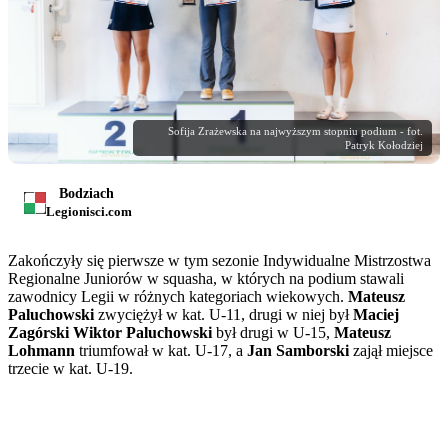
Sofija Zrażewska na najwyższym stopniu podium - fot.
Patryk Kołodziej
Bodziach
Legionisci.com
Zakończyły się pierwsze w tym sezonie Indywidualne Mistrzostwa
Regionalne Juniorów w squasha, w których na podium stawali
zawodnicy Legii w różnych kategoriach wiekowych.
Mateusz
Paluchowski
zwyciężył w kat. U-11, drugi w niej był
Maciej
Zagórski
Wiktor Paluchowski
był drugi w U-15,
Mateusz
Lohmann
triumfował w kat. U-17, a
Jan Samborski
zajął miejsce
trzecie w kat. U-19.