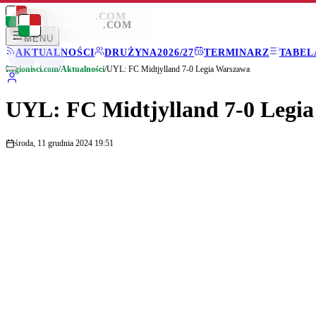
LEGIONISCI
.COM
LEGIONISCI
.COM
MENU
AKTUALNOŚCI
DRUŻYNA
2026/27
TERMINARZ
TABEL
Legionisci.com
/
Aktualności
/
UYL: FC Midtjylland 7-0 Legia Warszawa
UYL: FC Midtjylland 7-0 Legi
środa, 11 grudnia 2024 19:51