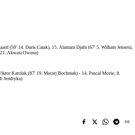
ard (59' 14. Daris Catak), 15. Alamara Djabi (67' 5. William Jensen),
6' 21. Akwasi Owusu)
Viktor Karolak (87' 19. Maciej Bochniak) - 14. Pascal Mozie, 8.
ub Jendryka)