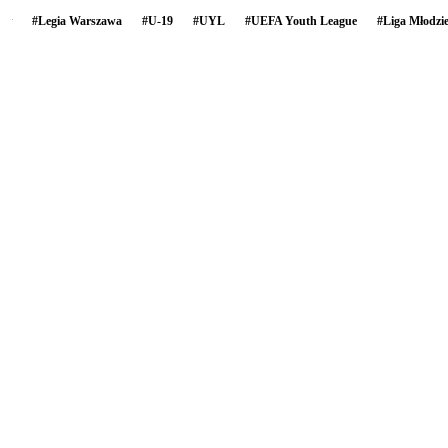
#
Legia Warszawa
#
U-19
#
UYL
#
UEFA Youth League
#
Liga Młodz