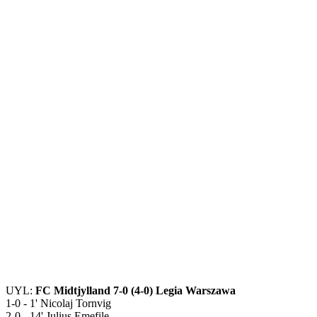
UYL:
FC Midtjylland 7-0 (4-0) Legia Warszawa
1-0 - 1' Nicolaj Tornvig
2-0 - 14' Julius Emefile