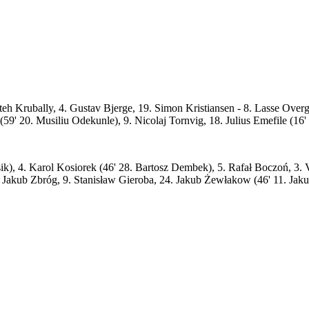
eh Krubally, 4. Gustav Bjerge, 19. Simon Kristiansen - 8. Lasse Overga
(59' 20. Musiliu Odekunle), 9. Nicolaj Tornvig, 18. Julius Emefile (1
sik), 4. Karol Kosiorek (46' 28. Bartosz Dembek), 5. Rafał Boczoń, 3. 
. Jakub Zbróg, 9. Stanisław Gieroba, 24. Jakub Żewłakow (46' 11. Jak