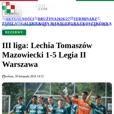
LEGIONISCI
.COM
LEGIONISCI
.COM
MENU
AKTUALNOŚCI
DRUŻYNA
2026/27
TERMINARZ
TABELA
GALERIE
KOPA MANAGER
GRAJ!
KOSZYKÓWKA
Legionisci.com
/
Aktualności
/
III liga: Lechia Tomaszów Mazowiecki 1-5 Legia II Warszawa
REZERWY
III liga: Lechia Tomaszów
Mazowiecki 1-5 Legia II
Warszawa
sobota, 30 listopada 2024 14:52