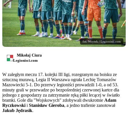
fot. Woytek / Legionisci.com
Mikołaj Ciura
Legionisci.com
W zaległym meczu 17. kolejki III ligi, rozegranym na boisku ze
sztuczną murawą, Legia II Warszawa ograła Lechię Tomaszów
Mazowiecki 5-1. Do przerwy legioniści prowadzili 1-0, a od 53.
minuty grali w przewadze po bezpośredniej czerwonej kartce dla
jednego z gospodarzy za zatrzymanie ręką piłki lecącej w światło
bramki. Gole dla "Wojskowych" zdobywali dwukrotnie
Adam
Ryczkowski
i
Stanisław Gieroba
, a jedno trafienie zanotował
Jakub Jędrasik
.