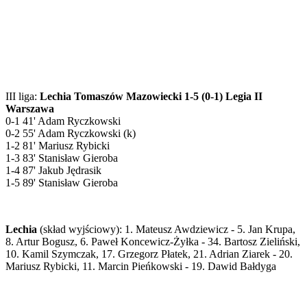
III liga:
Lechia Tomaszów Mazowiecki 1-5 (0-1) Legia II
Warszawa
0-1 41' Adam Ryczkowski
0-2 55' Adam Ryczkowski (k)
1-2 81' Mariusz Rybicki
1-3 83' Stanisław Gieroba
1-4 87' Jakub Jędrasik
1-5 89' Stanisław Gieroba
Lechia
(skład wyjściowy): 1. Mateusz Awdziewicz - 5. Jan Krupa,
8. Artur Bogusz, 6. Paweł Koncewicz-Żyłka - 34. Bartosz Zieliński,
10. Kamil Szymczak, 17. Grzegorz Płatek, 21. Adrian Ziarek - 20.
Mariusz Rybicki, 11. Marcin Pieńkowski - 19. Dawid Bałdyga