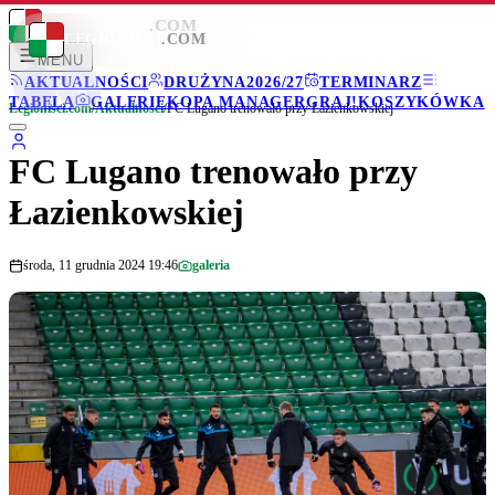
LEGIONISCI
.COM
LEGIONISCI
.COM
MENU
AKTUALNOŚCI
DRUŻYNA
2026/27
TERMINARZ
TABELA
GALERIE
KOPA MANAGER
GRAJ!
KOSZYKÓWKA
Legionisci.com
/
Aktualności
/
FC Lugano trenowało przy Łazienkowskiej
FC Lugano trenowało przy
Łazienkowskiej
środa, 11 grudnia 2024 19:46
galeria