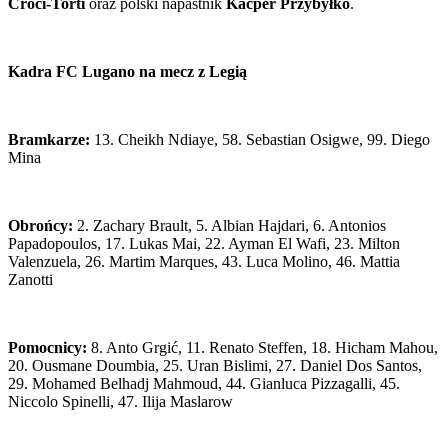
Croci-Torti
oraz polski napastnik
Kacper Przybyłko
.
Kadra FC Lugano na mecz z Legią
Bramkarze:
13. Cheikh Ndiaye, 58. Sebastian Osigwe, 99. Diego
Mina
Obrońcy:
2. Zachary Brault, 5. Albian Hajdari, 6. Antonios
Papadopoulos, 17. Lukas Mai, 22. Ayman El Wafi, 23. Milton
Valenzuela, 26. Martim Marques, 43. Luca Molino, 46. Mattia
Zanotti
Pomocnicy:
8. Anto Grgić, 11. Renato Steffen, 18. Hicham Mahou,
20. Ousmane Doumbia, 25. Uran Bislimi, 27. Daniel Dos Santos,
29. Mohamed Belhadj Mahmoud, 44. Gianluca Pizzagalli, 45.
Niccolo Spinelli, 47. Ilija Maslarow