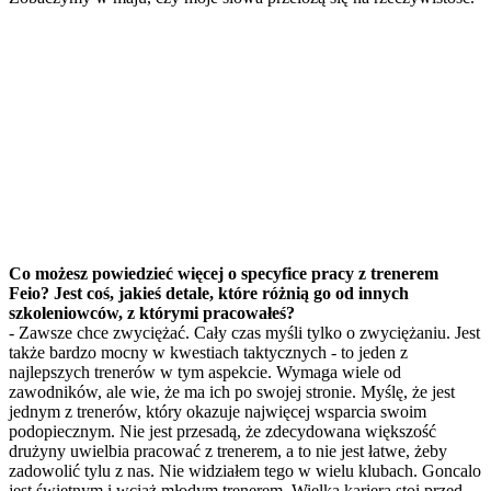
Co możesz powiedzieć więcej o specyfice pracy z trenerem
Feio? Jest coś, jakieś detale, które różnią go od innych
szkoleniowców, z którymi pracowałeś?
- Zawsze chce zwyciężać. Cały czas myśli tylko o zwyciężaniu. Jest
także bardzo mocny w kwestiach taktycznych - to jeden z
najlepszych trenerów w tym aspekcie. Wymaga wiele od
zawodników, ale wie, że ma ich po swojej stronie. Myślę, że jest
jednym z trenerów, który okazuje najwięcej wsparcia swoim
podopiecznym. Nie jest przesadą, że zdecydowana większość
drużyny uwielbia pracować z trenerem, a to nie jest łatwe, żeby
zadowolić tylu z nas. Nie widziałem tego w wielu klubach. Goncalo
jest świetnym i wciąż młodym trenerem. Wielka kariera stoi przed