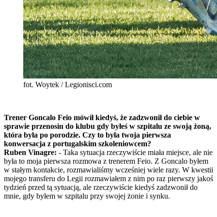
fot. Woytek / Legionisci.com
Trener Goncalo Feio mówił kiedyś, że zadzwonił do ciebie w
sprawie przenosin do klubu gdy byłeś w szpitalu ze swoją żoną,
która była po porodzie. Czy to była twoja pierwsza
konwersacja z portugalskim szkoleniowcem?
Ruben Vinagre:
- Taka sytuacja rzeczywiście miała miejsce, ale nie
była to moja pierwsza rozmowa z trenerem Feio. Z Goncalo byłem
w stałym kontakcie, rozmawialiśmy wcześniej wiele razy. W kwestii
mojego transferu do Legii rozmawiałem z nim po raz pierwszy jakoś
tydzień przed tą sytuacją, ale rzeczywiście kiedyś zadzwonił do
mnie, gdy byłem w szpitalu przy swojej żonie i synku.