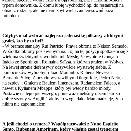
typem domownika. Z domu lubię wychodzić np. do restauracji na
obiad z rodziną, ale nie mam zbyt wielu zainteresowań poza
futbolem.
Gdybyś miał wybrać najlepszą jedenastkę piłkarzy z którymi
grałeś, kto by to był?
- W bramce stanąłby Rui Patricio. Prawa obrona to Nelson Semedo.
W środku obrony postawiłbym na... oj na tej pozycji spotkałem się z
wieloma świetnymi zawodnikami. Myślę, że wybiorę Gonçalo
Inácio ze Sportingu i Romaina Saïssa, z którym grałem w Wolves.
Na lewej stronie defensywy oczywiście wystawię siebie. Z
pomocników wybrałbym Joao Moutinho, Rubena Nevesa i
Bernardo Silvę. Z przodu wystawiłbym Diogo Jotę, Pedro Neto, a
na szpicy... Grałem z Raulem Jimenezem, Radamelem Falcao, a
nawet z Kylianem Mbappe, który był wtedy bardzo młody.
Postawię na tego pierwszego, ponieważ mieliśmy razem bardzo
dobre sezony w Anglii. Tak by to wyglądało. Mam nadzieję, że o
nikim nie zapomniałem.
A jeśli chodzi o trenera? Współpracowałeś z Nuno Espirito
Santo, Rubenem Amorinem, który właśnie został trenerem