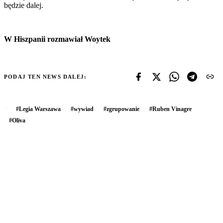
będzie dalej.
W Hiszpanii rozmawiał Woytek
PODAJ TEN NEWS DALEJ:
#
Legia Warszawa
#
wywiad
#
zgrupowanie
#
Ruben Vinagre
#
Oliva