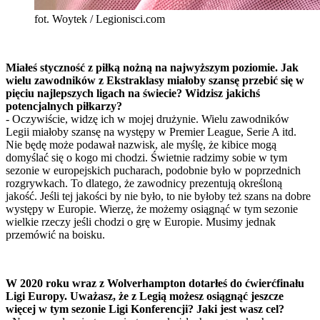
fot. Woytek / Legionisci.com
Miałeś styczność z piłką nożną na najwyższym poziomie. Jak
wielu zawodników z Ekstraklasy miałoby szansę przebić się w
pięciu najlepszych ligach na świecie? Widzisz jakichś
potencjalnych piłkarzy?
- Oczywiście, widzę ich w mojej drużynie. Wielu zawodników
Legii miałoby szansę na występy w Premier League, Serie A itd.
Nie będę może podawał nazwisk, ale myślę, że kibice mogą
domyślać się o kogo mi chodzi. Świetnie radzimy sobie w tym
sezonie w europejskich pucharach, podobnie było w poprzednich
rozgrywkach. To dlatego, że zawodnicy prezentują określoną
jakość. Jeśli tej jakości by nie było, to nie byłoby też szans na dobre
występy w Europie. Wierzę, że możemy osiągnąć w tym sezonie
wielkie rzeczy jeśli chodzi o grę w Europie. Musimy jednak
przemówić na boisku.
W 2020 roku wraz z Wolverhampton dotarłeś do ćwierćfinału
Ligi Europy. Uważasz, że z Legią możesz osiągnąć jeszcze
więcej w tym sezonie Ligi Konferencji? Jaki jest wasz cel?