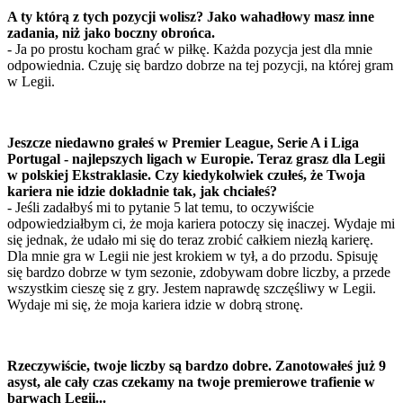
A ty którą z tych pozycji wolisz? Jako wahadłowy masz inne
zadania, niż jako boczny obrońca.
- Ja po prostu kocham grać w piłkę. Każda pozycja jest dla mnie
odpowiednia. Czuję się bardzo dobrze na tej pozycji, na której gram
w Legii.
Jeszcze niedawno grałeś w Premier League, Serie A i Liga
Portugal - najlepszych ligach w Europie. Teraz grasz dla Legii
w polskiej Ekstraklasie. Czy kiedykolwiek czułeś, że Twoja
kariera nie idzie dokładnie tak, jak chciałeś?
- Jeśli zadałbyś mi to pytanie 5 lat temu, to oczywiście
odpowiedziałbym ci, że moja kariera potoczy się inaczej. Wydaje mi
się jednak, że udało mi się do teraz zrobić całkiem niezłą karierę.
Dla mnie gra w Legii nie jest krokiem w tył, a do przodu. Spisuję
się bardzo dobrze w tym sezonie, zdobywam dobre liczby, a przede
wszystkim cieszę się z gry. Jestem naprawdę szczęśliwy w Legii.
Wydaje mi się, że moja kariera idzie w dobrą stronę.
Rzeczywiście, twoje liczby są bardzo dobre. Zanotowałeś już 9
asyst, ale cały czas czekamy na twoje premierowe trafienie w
barwach Legii...