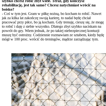
szybko chcesz robić zbyt wiele. Teraz, gdy kończysz
rehabilitację, jest tak samo? Chcesz natychmiast wrócić na
boisko?
- Coś w tym jest. Gram w piłkę nożną, bo kocham to robić. Nawet
jak za kilka lat zakończę swoją karierę, to nadal będę chciał
pracować przy piłce, bo ją kocham. Gdy trenuję, cieszę się, że mogę
to robić i daję z siebie wszystko. Dlatego zbyt szybko naciskam na
powrót do gry. Wiem jednak, że po takiej niebezpiecznej kontuzji
muszę być ostrożny. Codziennie rozmawiam ze sztabem, kiedy będę
mógł w 100 proc. wrócić do treningów, mądrze zarządzając tym.