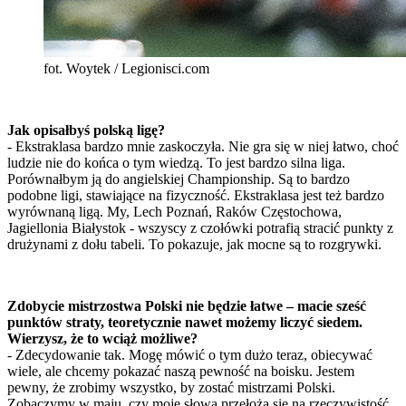
fot. Woytek / Legionisci.com
Jak opisałbyś polską ligę?
- Ekstraklasa bardzo mnie zaskoczyła. Nie gra się w niej łatwo, choć
ludzie nie do końca o tym wiedzą. To jest bardzo silna liga.
Porównałbym ją do angielskiej Championship. Są to bardzo
podobne ligi, stawiające na fizyczność. Ekstraklasa jest też bardzo
wyrównaną ligą. My, Lech Poznań, Raków Częstochowa,
Jagiellonia Białystok - wszyscy z czołówki potrafią stracić punkty z
drużynami z dołu tabeli. To pokazuje, jak mocne są to rozgrywki.
Zdobycie mistrzostwa Polski nie będzie łatwe – macie sześć
punktów straty, teoretycznie nawet możemy liczyć siedem.
Wierzysz, że to wciąż możliwe?
- Zdecydowanie tak. Mogę mówić o tym dużo teraz, obiecywać
wiele, ale chcemy pokazać naszą pewność na boisku. Jestem
pewny, że zrobimy wszystko, by zostać mistrzami Polski.
Zobaczymy w maju, czy moje słowa przełożą się na rzeczywistość.