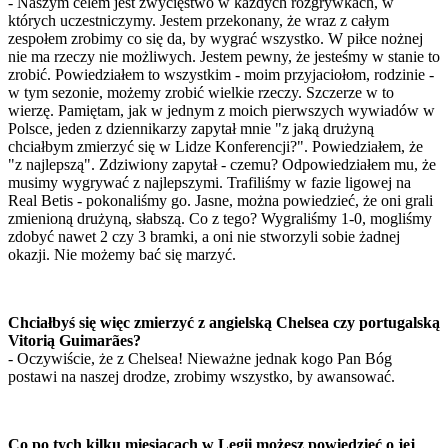
- Naszym celem jest zwycięstwo w każdych rozgrywkach, w
których uczestniczymy. Jestem przekonany, że wraz z całym
zespołem zrobimy co się da, by wygrać wszystko. W piłce nożnej
nie ma rzeczy nie możliwych. Jestem pewny, że jesteśmy w stanie to
zrobić. Powiedziałem to wszystkim - moim przyjaciołom, rodzinie -
w tym sezonie, możemy zrobić wielkie rzeczy. Szczerze w to
wierzę. Pamiętam, jak w jednym z moich pierwszych wywiadów w
Polsce, jeden z dziennikarzy zapytał mnie "z jaką drużyną
chciałbym zmierzyć się w Lidze Konferencji?". Powiedziałem, że
"z najlepszą". Zdziwiony zapytał - czemu? Odpowiedziałem mu, że
musimy wygrywać z najlepszymi. Trafiliśmy w fazie ligowej na
Real Betis - pokonaliśmy go. Jasne, można powiedzieć, że oni grali
zmienioną drużyną, słabszą. Co z tego? Wygraliśmy 1-0, mogliśmy
zdobyć nawet 2 czy 3 bramki, a oni nie stworzyli sobie żadnej
okazji. Nie możemy bać się marzyć.
Chciałbyś się więc zmierzyć z angielską Chelsea czy portugalską
Vitorią Guimarães?
- Oczywiście, że z Chelsea! Nieważne jednak kogo Pan Bóg
postawi na naszej drodze, zrobimy wszystko, by awansować.
Co po tych kilku miesiącach w Legii możesz powiedzieć o jej