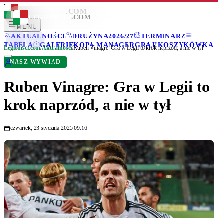
LEGIONISCI
.COM
LEGIONISCI
.COM
MENU
AKTUALNOŚCI
DRUŻYNA
2026/27
TERMINARZ
TABELA
GALERIE
KOPA MANAGER
GRAJ!
KOSZYKÓWKA
Legionisci.com
/
Aktualności
/
Ruben Vinagre: Gra w Legii to krok naprzód, a nie w tył
NASZ WYWIAD
Ruben Vinagre: Gra w Legii to
krok naprzód, a nie w tył
czwartek, 23 stycznia 2025 09:16