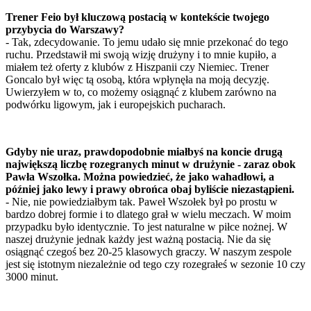
Trener Feio był kluczową postacią w kontekście twojego
przybycia do Warszawy?
- Tak, zdecydowanie. To jemu udało się mnie przekonać do tego
ruchu. Przedstawił mi swoją wizję drużyny i to mnie kupiło, a
miałem też oferty z klubów z Hiszpanii czy Niemiec. Trener
Goncalo był więc tą osobą, która wpłynęła na moją decyzję.
Uwierzyłem w to, co możemy osiągnąć z klubem zarówno na
podwórku ligowym, jak i europejskich pucharach.
Gdyby nie uraz, prawdopodobnie miałbyś na koncie drugą
największą liczbę rozegranych minut w drużynie - zaraz obok
Pawła Wszołka. Można powiedzieć, że jako wahadłowi, a
później jako lewy i prawy obrońca obaj byliście niezastąpieni.
- Nie, nie powiedziałbym tak. Paweł Wszołek był po prostu w
bardzo dobrej formie i to dlatego grał w wielu meczach. W moim
przypadku było identycznie. To jest naturalne w piłce nożnej. W
naszej drużynie jednak każdy jest ważną postacią. Nie da się
osiągnąć czegoś bez 20-25 klasowych graczy. W naszym zespole
jest się istotnym niezależnie od tego czy rozegrałeś w sezonie 10 czy
3000 minut.