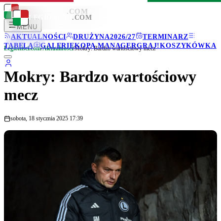
LEGIONISCI
.COM
LEGIONISCI
.COM
MENU
AKTUALNOŚCI
DRUŻYNA
2026/27
TERMINARZ
TABELA
GALERIE
KOPA MANAGER
GRAJ!
KOSZYKÓWKA
Legionisci.com
/
Aktualności
/
Mokry: Bardzo wartościowy mecz
Mokry: Bardzo wartościowy
mecz
sobota, 18 stycznia 2025 17:39