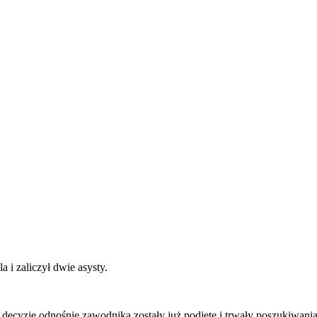
 i zaliczył dwie asysty.
decyzje odnośnie zawodnika zostały już podjęte i trwały poszukiwania