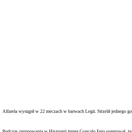
Alfarela wystąpił w 22 meczach w barwach Legii. Strzelił jednego gola
Podczas zgrupowania w Hiszpanii trener Goncalo Feio sugerował, że 