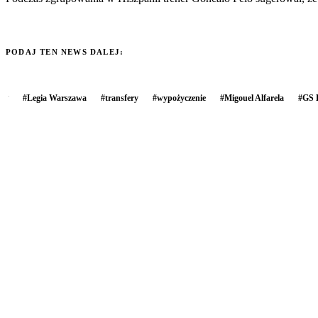
PODAJ TEN NEWS DALEJ:
#
Legia Warszawa
#
transfery
#
wypożyczenie
#
Migouel Alfarela
#
GS K