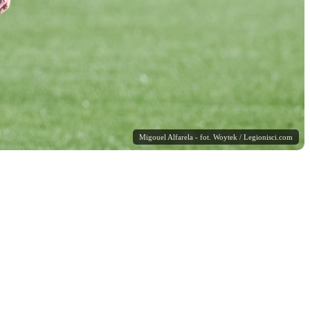
Migouel Alfarela - fot. Woytek / Legionisci.com