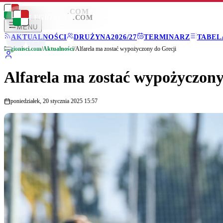
LEGIONISCI
.COM
LEGIONISCI
.COM
MENU
AKTUALNOŚCI
DRUŻYNA
2026/27
TERMINARZ
TABEL
Legionisci.com
/
Aktualności
/
Alfarela ma zostać wypożyczony do Grecji
Alfarela ma zostać wypożyczony
poniedziałek, 20 stycznia 2025 15:57