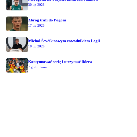
30 lip 2026
Zbróg trafi do Pogoni
17 lip 2026
Michal Ševčík nowym zawodnikiem Legii
10 lip 2026
Kontynuować serię i utrzymać lidera
7 godz. temu