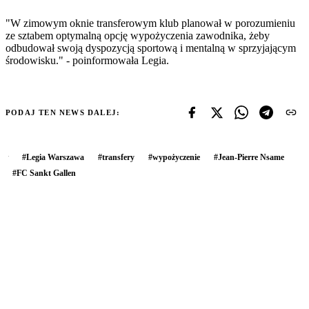
"W zimowym oknie transferowym klub planował w porozumieniu
ze sztabem optymalną opcję wypożyczenia zawodnika, żeby
odbudował swoją dyspozycją sportową i mentalną w sprzyjającym
środowisku." - poinformowała Legia.
PODAJ TEN NEWS DALEJ:
#
Legia Warszawa
#
transfery
#
wypożyczenie
#
Jean-Pierre Nsame
#
FC Sankt Gallen