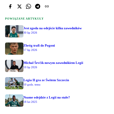
POWIĄZANE ARTYKUŁY
Jest zgoda na odejście kilku zawodników
30 lip 2026
Zbróg trafi do Pogoni
17 lip 2026
Michal Ševčík nowym zawodnikiem Legii
10 lip 2026
Legia II gra ze Świtem Szczecin
10 godz. temu
Nsame odejdzie z Legii na stałe?
18 lut 2025