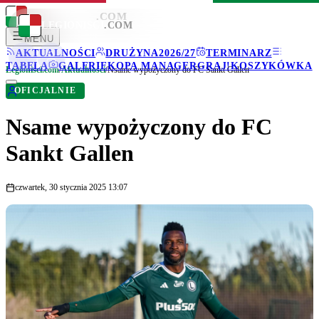
LEGIONISCI
.COM
LEGIONISCI
.COM
MENU
AKTUALNOŚCI
DRUŻYNA
2026/27
TERMINARZ
TABELA
GALERIE
KOPA MANAGER
GRAJ!
KOSZYKÓWKA
Legionisci.com
/
Aktualności
/
Nsame wypożyczony do FC Sankt Gallen
OFICJALNIE
Nsame wypożyczony do FC
Sankt Gallen
czwartek, 30 stycznia 2025 13:07