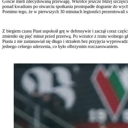
Goście mieli zdecydowaną przewagę. Wkrótce jeszcze bliżej szczęśc
ponad kwadrans po otwarciu spotkania prostopadłe dogranie do wyc
Pomimo tego, że w pierwszych 30 minutach legioniści prezentowali się
Z biegiem czasu Piast uspokoił grę w defensywie i zaczął coraz czę
zmieniło się pięć minut przed przerwą. Po wrzutce z rzutu wolnego
Piasta z nie zastanawiał się długo i strzałem bez przyjęcia wyprowadz
jednego celnego uderzenia, co było olbrzymim rozczarowaniem.