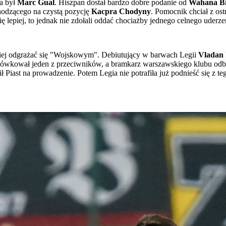
ia był
Marc Gual
. Hiszpan dostał bardzo dobre podanie od
Wahana Bi
hodzącego na czystą pozycję
Kacpra Chodyny
. Pomocnik chciał z ost
 lepiej, to jednak nie zdołali oddać chociażby jednego celnego uderze
ściej odgrażać się "Wojskowym". Debiutujący w barwach Legii
Vladan 
 główkował jeden z przeciwników, a bramkarz warszawskiego klubu odb
ił Piast na prowadzenie. Potem Legia nie potrafiła już podnieść się z 