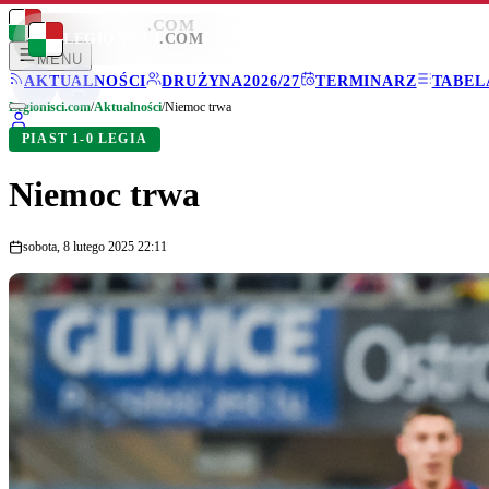
LEGIONISCI
.COM
LEGIONISCI
.COM
MENU
AKTUALNOŚCI
DRUŻYNA
2026/27
TERMINARZ
TABEL
Legionisci.com
/
Aktualności
/
Niemoc trwa
PIAST 1-0 LEGIA
Niemoc trwa
sobota, 8 lutego 2025 22:11