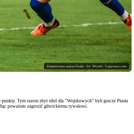
Zmarnowana szansa Guala - fot. Woytek / Legionisci.com
ce punkty. Tym razem zbyt silnI dla "Wojskowych" byli gracze Piasta
rafiąc poważnie zagrozić gliwickiemu rywalowi.