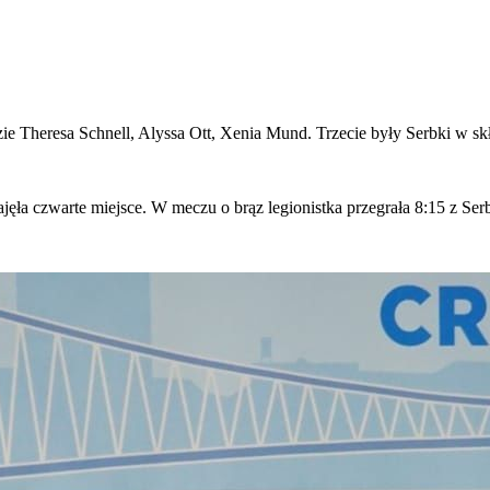
e Theresa Schnell, Alyssa Ott, Xenia Mund. Trzecie były Serbki w skła
ła czwarte miejsce. W meczu o brąz legionistka przegrała 8:15 z Serb