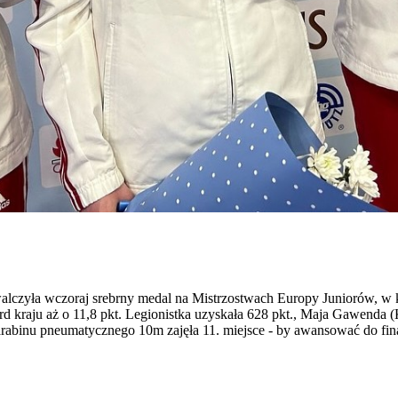
lczyła wczoraj srebrny medal na Mistrzostwach Europy Juniorów, w 
rd kraju aż o 11,8 pkt. Legionistka uzyskała 628 pkt., Maja Gawenda
rabinu pneumatycznego 10m zajęła 11. miejsce - by awansować do finał