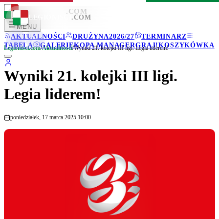
LEGIONISCI
.COM
LEGIONISCI
.COM
MENU
AKTUALNOŚCI
DRUŻYNA
2026/27
TERMINARZ
TABELA
GALERIE
KOPA MANAGER
GRAJ!
KOSZYKÓWKA
Legionisci.com
/
Aktualności
/
Wyniki 21. kolejki III ligi. Legia liderem!
Wyniki 21. kolejki III ligi.
Legia liderem!
poniedziałek, 17 marca 2025 10:00