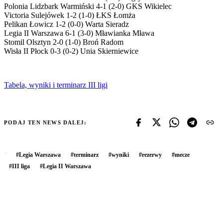
Polonia Lidzbark Warmiński 4-1 (2-0) GKS Wikielec
Victoria Sulejówek 1-2 (1-0) ŁKS Łomża
Pelikan Łowicz 1-2 (0-0) Warta Sieradz
Legia II Warszawa 6-1 (3-0) Mławianka Mława
Stomil Olsztyn 2-0 (1-0) Broń Radom
Wisła II Płock 0-3 (0-2) Unia Skierniewice
Tabela, wyniki i terminarz III ligi
PODAJ TEN NEWS DALEJ:
#
Legia Warszawa
#
terminarz
#
wyniki
#
rezerwy
#
mecze
#
III liga
#
Legia II Warszawa